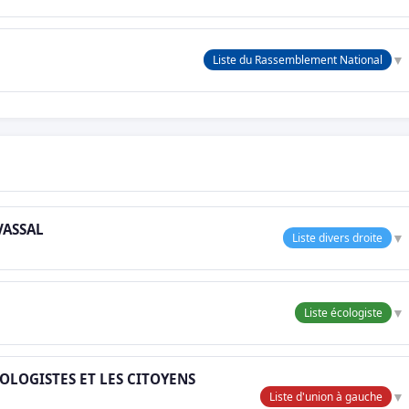
▼
Liste du Rassemblement National
VASSAL
▼
Liste divers droite
▼
Liste écologiste
OLOGISTES ET LES CITOYENS
▼
Liste d'union à gauche