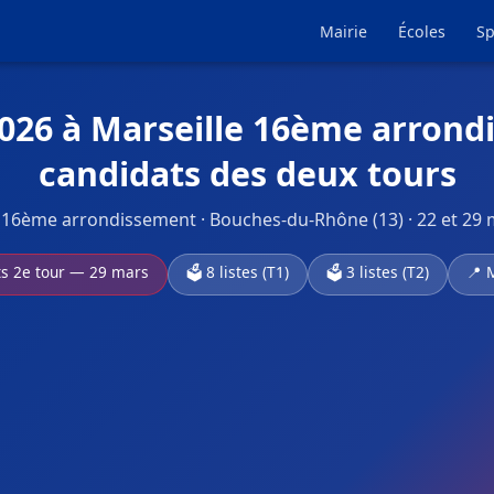
Mairie
Écoles
Sp
2026 à Marseille 16ème arrond
candidats des deux tours
 16ème arrondissement · Bouches-du-Rhône (13) · 22 et 29
ts 2e tour — 29 mars
🗳️ 8 listes (T1)
🗳️ 3 listes (T2)
📍 