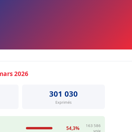
mars 2026
301 030
Exprimés
163 586
54,3%
voix