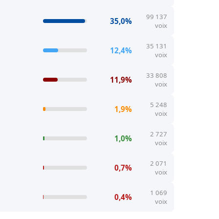
99 137
35,0%
voix
35 131
12,4%
voix
33 808
11,9%
voix
5 248
1,9%
voix
2 727
1,0%
voix
2 071
0,7%
voix
1 069
0,4%
voix