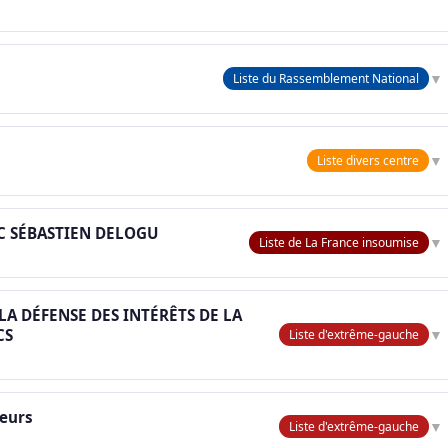
▼
Liste du Rassemblement National
▼
Liste divers centre
EC SÉBASTIEN DELOGU
▼
Liste de La France insoumise
LA DÉFENSE DES INTÉRÊTS DE LA
CS
▼
Liste d'extrême-gauche
leurs
▼
Liste d'extrême-gauche