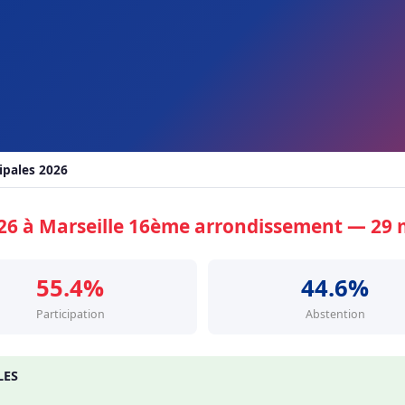
ipales 2026
026 à Marseille 16ème arrondissement — 29 
55.4%
44.6%
Participation
Abstention
LES