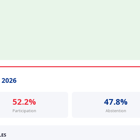
s 2026
52.2%
47.8%
Participation
Abstention
LES