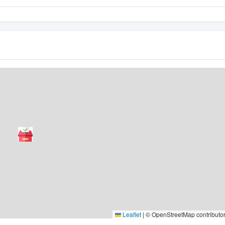
Leaflet
|
© OpenStreetMap contributo