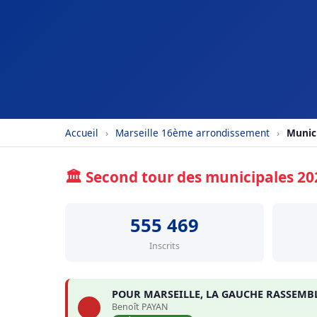
Accueil
›
Marseille 16ème arrondissement
›
Munic
🏛️ Second tour des municipales 2
555 469
Inscrits
POUR MARSEILLE, LA GAUCHE RASSEMB
Benoît PAYAN