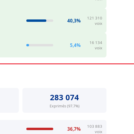
121 310
40,3%
voix
16 134
5,4%
voix
283 074
Exprimés (97.7%)
103 883
36,7%
voix