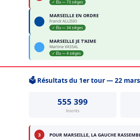
✓ Élu — 73 sièges
MARSEILLE EN ORDRE
Franck ALLISIO
✓ Élu — 34 sièges
MARSEILLE JE T'AIME
Martine VASSAL
✓ Élu — 4 sièges
🗳️ Résultats du 1er tour — 22 mar
555 399
Inscrits
3
POUR MARSEILLE, LA GAUCHE RASSEMB