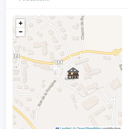
+
−
Leaflet
|
©
OpenStreetMap
contributors