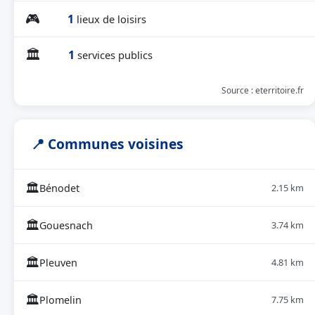
🎮
1
lieux de loisirs
🏛
1
services publics
Source : eterritoire.fr
📍 Communes voisines
🏛
Bénodet
2.15 km
🏛
Gouesnach
3.74 km
🏛
Pleuven
4.81 km
🏛
Plomelin
7.75 km