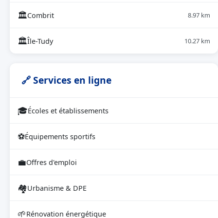
🏛
Combrit
8.97 km
🏛
Île-Tudy
10.27 km
🔗 Services en ligne
🎓
Écoles et établissements
⚽
Équipements sportifs
💼
Offres d'emploi
🏘
Urbanisme & DPE
🌱
Rénovation énergétique