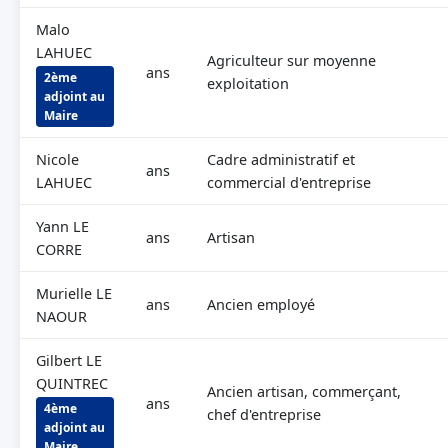
Malo
LAHUEC
Agriculteur sur moyenne
ans
2ème
exploitation
adjoint au
Maire
Nicole
Cadre administratif et
ans
LAHUEC
commercial d'entreprise
Yann LE
ans
Artisan
CORRE
Murielle LE
ans
Ancien employé
NAOUR
Gilbert LE
QUINTREC
Ancien artisan, commerçant,
ans
4ème
chef d'entreprise
adjoint au
Maire