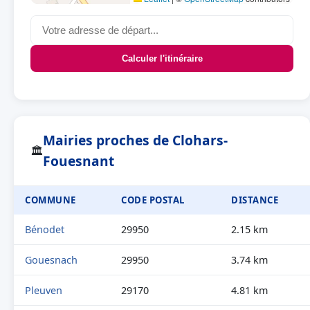
Calculer l'itinéraire
Mairies proches de Clohars-
🏛
Fouesnant
COMMUNE
CODE POSTAL
DISTANCE
Bénodet
29950
2.15 km
Gouesnach
29950
3.74 km
Pleuven
29170
4.81 km