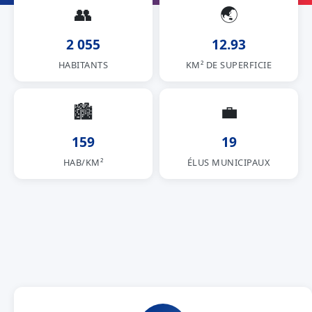
👥
🌏
2 055
12.93
HABITANTS
KM² DE SUPERFICIE
🏙
💼
159
19
HAB/KM²
ÉLUS MUNICIPAUX