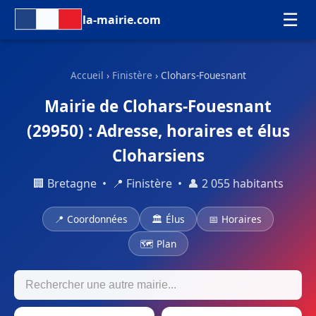
☰
la-mairie.com
Accueil
›
Finistère
› Clohars-Fouesnant
Mairie de Clohars-Fouesnant
(29950) : Adresse, horaires et élus
Cloharsiens
🏢 Bretagne • 📍 Finistère • 👤 2 055 habitants
📍 Coordonnées
🏛 Élus
📅 Horaires
🗺 Plan