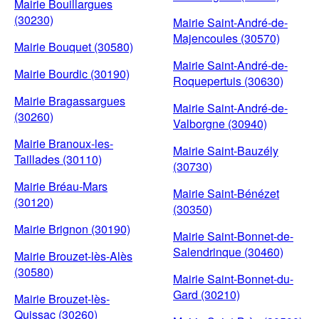
Mairie Bouillargues
(30230)
Mairie Saint-André-de-
Majencoules (30570)
Mairie Bouquet (30580)
Mairie Saint-André-de-
Mairie Bourdic (30190)
Roquepertuis (30630)
Mairie Bragassargues
Mairie Saint-André-de-
(30260)
Valborgne (30940)
Mairie Branoux-les-
Mairie Saint-Bauzély
Taillades (30110)
(30730)
Mairie Bréau-Mars
Mairie Saint-Bénézet
(30120)
(30350)
Mairie Brignon (30190)
Mairie Saint-Bonnet-de-
Salendrinque (30460)
Mairie Brouzet-lès-Alès
(30580)
Mairie Saint-Bonnet-du-
Gard (30210)
Mairie Brouzet-lès-
Quissac (30260)