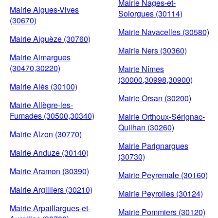
Mairie Nages-et-
Mairie Aigues-Vives
Solorgues (30114)
(30670)
Mairie Navacelles (30580)
Mairie Aiguèze (30760)
Mairie Ners (30360)
Mairie Aimargues
(30470,30220)
Mairie Nîmes
(30000,30998,30900)
Mairie Alès (30100)
Mairie Orsan (30200)
Mairie Allègre-les-
Fumades (30500,30340)
Mairie Orthoux-Sérignac-
Quilhan (30260)
Mairie Alzon (30770)
Mairie Parignargues
Mairie Anduze (30140)
(30730)
Mairie Aramon (30390)
Mairie Peyremale (30160)
Mairie Argilliers (30210)
Mairie Peyrolles (30124)
Mairie Arpaillargues-et-
Mairie Pommiers (30120)