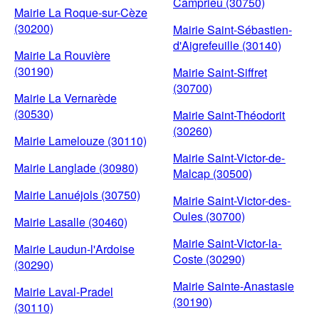
Camprieu (30750)
Mairie La Roque-sur-Cèze
(30200)
Mairie Saint-Sébastien-
d'Aigrefeuille (30140)
Mairie La Rouvière
(30190)
Mairie Saint-Siffret
(30700)
Mairie La Vernarède
(30530)
Mairie Saint-Théodorit
(30260)
Mairie Lamelouze (30110)
Mairie Saint-Victor-de-
Mairie Langlade (30980)
Malcap (30500)
Mairie Lanuéjols (30750)
Mairie Saint-Victor-des-
Oules (30700)
Mairie Lasalle (30460)
Mairie Saint-Victor-la-
Mairie Laudun-l'Ardoise
Coste (30290)
(30290)
Mairie Sainte-Anastasie
Mairie Laval-Pradel
(30190)
(30110)