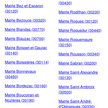
(30430)
Mairie Bez-et-Esparon
(30120)
Mairie Rodilhan (30230)
Mairie Bezouce (30320)
Mairie Rogues (30120)
Mairie Blandas (30770)
Mairie Roquedur (30440)
Mairie Blauzac (30700)
Mairie Roquemaure
(30150)
Mairie Boisset-et-Gaujac
(30140)
Mairie Rousson (30340)
Mairie Boissières (30114)
Mairie Sabran (30200)
Mairie Bonnevaux
Mairie Saint-Alexandre
(30450)
(30130)
Mairie Bordezac (30160)
Mairie Saint-Ambroix
(30500)
Mairie Boucoiran-et-
Nozières (30190)
Mairie Saint-André-
d'Olérargues (30330)