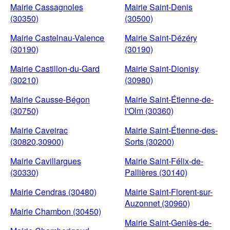
Mairie Cassagnoles
Mairie Saint-Denis
(30350)
(30500)
Mairie Castelnau-Valence
Mairie Saint-Dézéry
(30190)
(30190)
Mairie Castillon-du-Gard
Mairie Saint-Dionisy
(30210)
(30980)
Mairie Causse-Bégon
Mairie Saint-Étienne-de-
(30750)
l'Olm (30360)
Mairie Caveirac
Mairie Saint-Étienne-des-
(30820,30900)
Sorts (30200)
Mairie Cavillargues
Mairie Saint-Félix-de-
(30330)
Pallières (30140)
Mairie Cendras (30480)
Mairie Saint-Florent-sur-
Auzonnet (30960)
Mairie Chambon (30450)
Mairie Saint-Geniès-de-