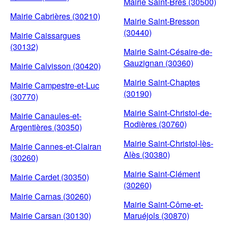
Mairie Saint-Brès (30500)
Mairie Cabrières (30210)
Mairie Saint-Bresson
(30440)
Mairie Caissargues
(30132)
Mairie Saint-Césaire-de-
Gauzignan (30360)
Mairie Calvisson (30420)
Mairie Saint-Chaptes
Mairie Campestre-et-Luc
(30190)
(30770)
Mairie Saint-Christol-de-
Mairie Canaules-et-
Rodières (30760)
Argentières (30350)
Mairie Saint-Christol-lès-
Mairie Cannes-et-Clairan
Alès (30380)
(30260)
Mairie Saint-Clément
Mairie Cardet (30350)
(30260)
Mairie Carnas (30260)
Mairie Saint-Côme-et-
Mairie Carsan (30130)
Maruéjols (30870)