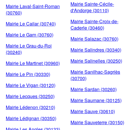
Mairie Sainte-Cécile-
Mairie Laval-Saint-Roman
d'Andorge (30110)
(30760)
Mairie Sainte-Croix-de-
Mairie Le Cailar (30740)
Caderle (30460)
Mairie Le Garn (30760)
Mairie Salazac (30760)
Mairie Le Grau-du-Roi
Mairie Salindres (30340)
(30240)
Mairie Salinelles (30250)
Mairie Le Martinet (30960)
Mairie Sanilhac-Sagriès
Mairie Le Pin (30330)
(30700)
Mairie Le Vigan (30120)
Mairie Sardan (30260)
Mairie Lecques (30250)
Mairie Saumane (30125)
Mairie Lédenon (30210)
Mairie Sauve (30610)
Mairie Lédignan (30350)
Mairie Sauveterre (30150)
Mairie Les Angles (30133)