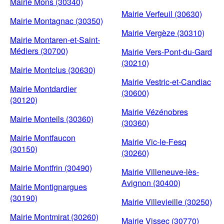
Mairie Mons (30340)
Mairie Verfeuil (30630)
Mairie Montagnac (30350)
Mairie Vergèze (30310)
Mairie Montaren-et-Saint-
Médiers (30700)
Mairie Vers-Pont-du-Gard
(30210)
Mairie Montclus (30630)
Mairie Vestric-et-Candiac
Mairie Montdardier
(30600)
(30120)
Mairie Vézénobres
Mairie Monteils (30360)
(30360)
Mairie Montfaucon
Mairie Vic-le-Fesq
(30150)
(30260)
Mairie Montfrin (30490)
Mairie Villeneuve-lès-
Avignon (30400)
Mairie Montignargues
(30190)
Mairie Villevieille (30250)
Mairie Montmirat (30260)
Mairie Vissec (30770)