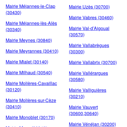
Mairie Méjannes-le-Clap
Mairie Uzès (30700)
(30430)
Mairie Vabres (30460)
Mairie Méjannes-lès-Alès
Mairie Val-d’Aigoual
(30340)
(30570)
Mairie Meynes (30840)
Mairie Vallabrègues
Mairie Meyrannes (30410)
(30300)
Mairie Mialet (30140)
Mairie Vallabrix (30700)
Mairie Milhaud (30540)
Mairie Vallérargues
(30580)
Mairie Molières-Cavaillac
(30120)
Mairie Valliguières
(30210)
Mairie Molières-sur-Cèze
(30410)
Mairie Vauvert
(30600,30640)
Mairie Monoblet (30170)
Mairie Vénéjan (30200)