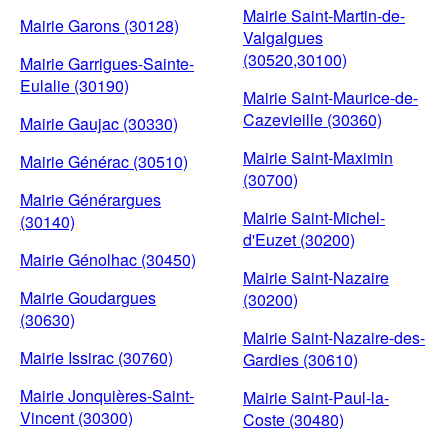
Mairie Saint-Martin-de-
Mairie Garons (30128)
Valgalgues
(30520,30100)
Mairie Garrigues-Sainte-
Eulalie (30190)
Mairie Saint-Maurice-de-
Cazevieille (30360)
Mairie Gaujac (30330)
Mairie Saint-Maximin
Mairie Générac (30510)
(30700)
Mairie Générargues
Mairie Saint-Michel-
(30140)
d'Euzet (30200)
Mairie Génolhac (30450)
Mairie Saint-Nazaire
Mairie Goudargues
(30200)
(30630)
Mairie Saint-Nazaire-des-
Mairie Issirac (30760)
Gardies (30610)
Mairie Jonquières-Saint-
Mairie Saint-Paul-la-
Vincent (30300)
Coste (30480)