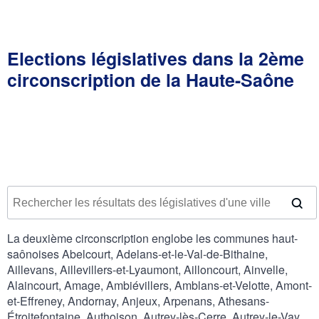
Elections législatives dans la 2ème
circonscription de la Haute-Saône
La deuxième circonscription englobe les communes haut-
saônoises Abelcourt, Adelans-et-le-Val-de-Bithaine,
Aillevans, Aillevillers-et-Lyaumont, Ailloncourt, Ainvelle,
Alaincourt, Amage, Ambiévillers, Amblans-et-Velotte, Amont-
et-Effreney, Andornay, Anjeux, Arpenans, Athesans-
Étroitefontaine, Authoison, Autrey-lès-Cerre, Autrey-le-Vay,