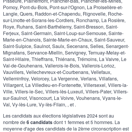
Pisseure, Plainemont, Plancher-Bas, Plancher-les-Mines,
Pomoy, Pont-du-Bois, Pont-sur-l'Ognon, La Proiselière-et-
Langle, Quers, Raddon-et-Chapendu, Rignovelle, Roche-
sur-Linotte-et-Sorans-les-Cordiers, Ronchamp, La Rosière,
Roye, Ruhans, Saint-Barthélemy, Saint-Bresson, Saint-
Ferjeux, Saint-Germain, Saint-Loup-sur-Semouse, Sainte-
Marie-en-Chanois, Sainte-Marie-en-Chaux, Saint-Sauveur,
Saint-Sulpice, Saulnot, Saulx, Secenans, Selles, Senargent-
Mignafans, Servance-Miellin, Servigney, Ternuay-Melay-et-
Saint-Hilaire, Thieffrans, Thiénans, Trémoins, La Vaivre, Le
Val-de-Gouhenans, Vallerois-le-Bois, Vallerois-Lorioz,
Vauvillers, Vellechevreux-et-Courbenans, Vellefaux,
Velleminfroy, Velorcey, La Vergenne, Verlans, Villafans,
Villargent, La Villedieu-en-Fontenette, Villersexel, Villers-la-
Ville, Villers-le-Sec, Villers-lès-Luxeuil, Villers-Pater, Villers-
sur-Saulnot, Visoncourt, La Voivre, Vouhenans, Vyans-le-
Val, Vy-lès-Lure, Vy-lès-Filain, , et .
Les candidats aux élections législatives 2024 sont au
nombre de
6 candidats
dont 1 femmes et 5 hommes. La
moyenne d'age des candidats de la 2ème circonscription est