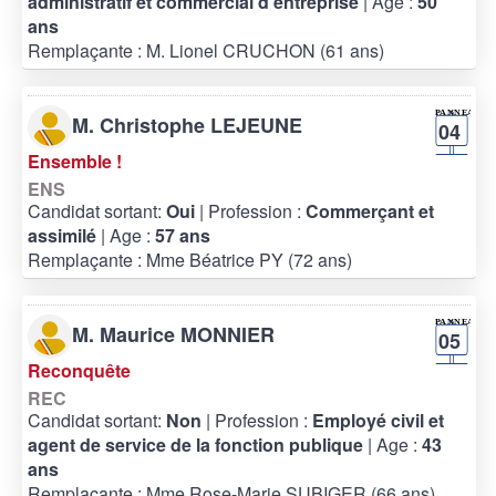
administratif et commercial d'entreprise
| Age :
50
ans
Remplaçante : M. Lionel CRUCHON (61 ans)
M. Christophe LEJEUNE
04
Ensemble !
ENS
Candidat sortant:
Oui
| Profession :
Commerçant et
assimilé
| Age :
57 ans
Remplaçante : Mme Béatrice PY (72 ans)
M. Maurice MONNIER
05
Reconquête
REC
Candidat sortant:
Non
| Profession :
Employé civil et
agent de service de la fonction publique
| Age :
43
ans
Remplaçante : Mme Rose-Marie SUBIGER (66 ans)