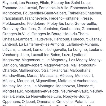
Faymont, Les Fessey, Filain, Fleurey-lès-Saint-Loup,
Fontaine-lès-Luxeuil, Fontenois-la-Ville, Fontenois-lès-
Montbozon, Fougerolles-Saint-Valbert, Frahier-et-Chatebier,
Francalmont, Franchevelle, Frédéric-Fontaine, Fresse,
Froideconche, Froideterre, Frotey-lès-Lure, Genevreuille,
Genevrey, Georfans, Girefontaine, Gouhenans, Grammont,
Granges-la-Ville, Granges-le-Bourg, Haut-du-Them-
Château-Lambert, Hautevelle, Héricourt, Hurecourt, Jasney,
Lantenot, La Lanterne-et-les-Armonts, Larians-et-Munans,
Liévans, Linexert, Lomont, Longevelle, La Longine, Loulans-
Verchamp, Lure, Luxeuil-les-Bains, Luze, Lyoffans,
Magnivray, Magnoncourt, Le Magnoray, Les Magny, Magny-
Danigon, Magny-Jobert, Magny-Vernois, Mailleroncourt-
Charette, Mailleroncourt-Saint-Pancras, Malbouhans,
Mandrevillars, Marast, Maussans, Mélecey, Melincourt,
Mélisey, Meurcourt, Mignavillers, Moffans-et-Vacheresse,
Moimay, Mollans, La Montagne, Montbozon, Montdoré,
Montessaux, Montjustin-et-Velotte, Neurey-en-Vaux, Neurey-
lès-la-Demie, La Neuvelle-lès-Lure, Noroy-le-Bourg,
Oppenans, Oricourt, Ormenans, Ormoiche, Palante, La