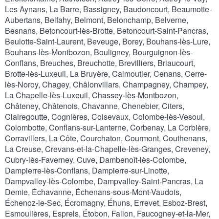
Les Aynans, La Barre, Bassigney, Baudoncourt, Beaumotte-
Aubertans, Belfahy, Belmont, Belonchamp, Belverne,
Besnans, Betoncourt-lès-Brotte, Betoncourt-Saint-Pancras,
Beulotte-Saint-Laurent, Beveuge, Borey, Bouhans-lès-Lure,
Bouhans-lès-Montbozon, Bouligney, Bourguignon-lès-
Conflans, Breuches, Breuchotte, Brevilliers, Briaucourt,
Brotte-lès-Luxeuil, La Bruyère, Calmoutier, Cenans, Cerre-
lès-Noroy, Chagey, Châlonvillars, Champagney, Champey,
La Chapelle-lès-Luxeuil, Chassey-lès-Montbozon,
Châteney, Châtenois, Chavanne, Chenebier, Citers,
Clairegoutte, Cognières, Coisevaux, Colombe-lès-Vesoul,
Colombotte, Conflans-sur-Lanterne, Corbenay, La Corbière,
Corravillers, La Côte, Courchaton, Courmont, Couthenans,
La Creuse, Crevans-et-la-Chapelle-lès-Granges, Creveney,
Cubry-lès-Faverney, Cuve, Dambenoît-lès-Colombe,
Dampierre-lès-Conflans, Dampierre-sur-Linotte,
Dampvalley-lès-Colombe, Dampvalley-Saint-Pancras, La
Demie, Échavanne, Échenans-sous-Mont-Vaudois,
Échenoz-le-Sec, Écromagny, Éhuns, Errevet, Esboz-Brest,
Esmoulières, Esprels, Étobon, Fallon, Faucogney-et-la-Mer,