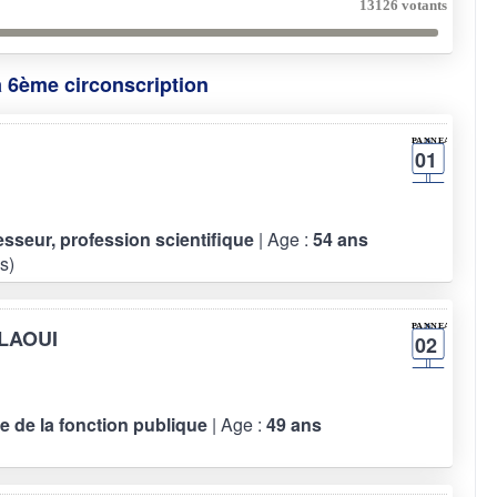
13126 votants
a 6ème circonscription
01
fesseur, profession scientifique
| Age :
54 ans
s)
LLAOUI
02
re de la fonction publique
| Age :
49 ans