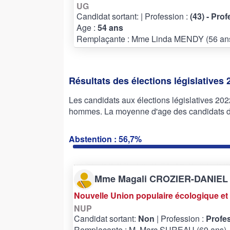
UG
Candidat sortant:
| Profession :
(43) - Pro
Age :
54 ans
Remplaçante : Mme Linda MENDY (56 an
Résultats des élections législatives 
Les candidats aux élections législatives 2
hommes. La moyenne d'age des candidats de 
Abstention : 56,7%
Mme Magali CROZIER-DANIEL
Nouvelle Union populaire écologique et 
NUP
Candidat sortant:
Non
| Profession :
Profes
Remplaçante : M. Marc SUREAU (69 ans)