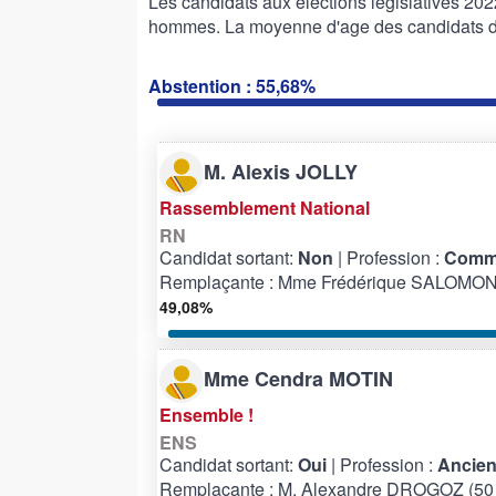
Les candidats aux élections législatives 2
hommes. La moyenne d'age des candidats de 
Abstention : 55,68%
M. Alexis JOLLY
Rassemblement National
RN
Candidat sortant:
Non
| Profession :
Comme
Remplaçante : Mme Frédérique SALOMON 
49,08%
Mme Cendra MOTIN
Ensemble !
ENS
Candidat sortant:
Oui
| Profession :
Ancien
Remplaçante : M. Alexandre DROGOZ (50