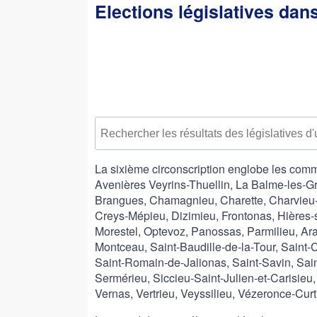
Elections législatives dans
La sixième circonscription englobe les com
Avenières Veyrins-Thuellin, La Balme-les-G
Brangues, Chamagnieu, Charette, Charvie
Creys-Mépieu, Dizimieu, Frontonas, Hières-s
Morestel, Optevoz, Panossas, Parmilieu, A
Montceau, Saint-Baudille-de-la-Tour, Saint-C
Saint-Romain-de-Jalionas, Saint-Savin, Sain
Sermérieu, Siccieu-Saint-Julien-et-Carisieu
Vernas, Vertrieu, Veyssilieu, Vézeronce-Curtin