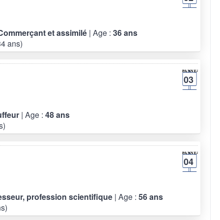
- Commerçant et assimilé
| Age :
36 ans
4 ans)
03
uffeur
| Age :
48 ans
s)
04
fesseur, profession scientifique
| Age :
56 ans
s)