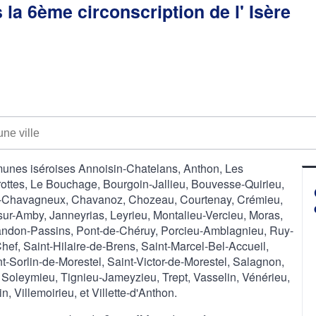
 la 6ème circonscription de l' Isère
munes iséroises Annoisin-Chatelans, Anthon, Les
rottes, Le Bouchage, Bourgoin-Jallieu, Bouvesse-Quirieu,
u-Chavagneux, Chavanoz, Chozeau, Courtenay, Crémieu,
ur-Amby, Janneyrias, Leyrieu, Montalieu-Vercieu, Moras,
randon-Passins, Pont-de-Chéruy, Porcieu-Amblagnieu, Ruy-
hef, Saint-Hilaire-de-Brens, Saint-Marcel-Bel-Accueil,
t-Sorlin-de-Morestel, Saint-Victor-de-Morestel, Salagnon,
, Soleymieu, Tignieu-Jameyzieu, Trept, Vasselin, Vénérieu,
, Villemoirieu, et Villette-d'Anthon.