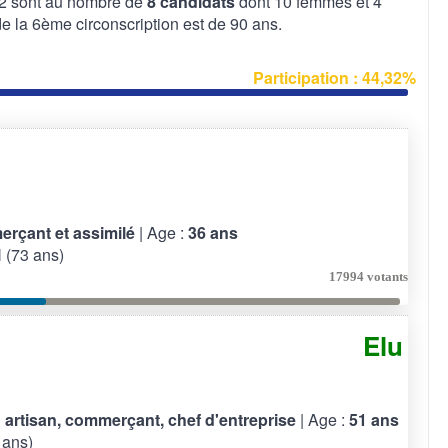
022 sont au nombre de
8 candidats
dont 10 femmes et 4
la 6ème circonscription est de 90 ans.
Participation : 44,32%
rçant et assimilé
| Age :
36 ans
(73 ans)
17994 votants
Elu
 artisan, commerçant, chef d'entreprise
| Age :
51 ans
 ans)