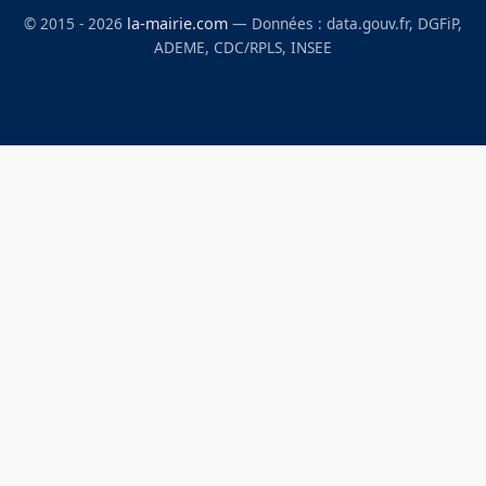
© 2015 - 2026
la-mairie.com
— Données : data.gouv.fr, DGFiP,
ADEME, CDC/RPLS, INSEE