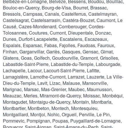
Belbèze-en-Lomagne, Belvèze, Bessens, Boudou, Bouillac,
Bouloc-en-Quercy, Bourg-de-Visa, Bourret, Brassac,
Bressols, Campsas, Canals, Castelferrus, Castelmayran,
Castelsagrat, Castelsarrasin, Castéra-Bouzet, Caumont, Le
Causé, Cazes-Mondenard, Comberouger, Cordes-
Tolosannes, Coutures, Cumont, Dieupentale, Donzac,
Dunes, Durfort-Lacapelette, Escatalens, Escazeaux,
Espalais, Esparsac, Fabas, Fajolles, Faudoas, Fauroux,
Finhan, Garganvillar, Gariès, Gasques, Gensac, Gimat,
Glatens, Goas, Golfech, Goudourville, Gramont, Grisolles,
Labastide-Saint-Pierre, Labastide-du-Temple, Labourgade,
Lachapelle, Lacour, Lacourt-Saint-Pierre, Lafitte,
Lamagistère, Lamothe-Cumont, Larrazet, Lauzerte, La Ville-
Dieu-du-Temple, Lavit, Lizac, Malause, Mansonville,
Marignac, Marsac, Mas-Grenier, Maubec, Maumusson,
Meauzac, Merles, Miramont-de-Quercy, Moissac, Monbéqui,
Montagudet, Montaigu-de-Quercy, Montaïn, Montbarla,
Montbartier, Montbeton, Montech, Montesquieu,
Montgaillard, Montjoi, Nohic, Orgueil, Perville, Le Pin,
Pommevic, Pompignan, Poupas, Puygaillard-de-Lomagne,
Roquecor, Saint-Aignan, Saint-Amans-du-Pech, Saint-