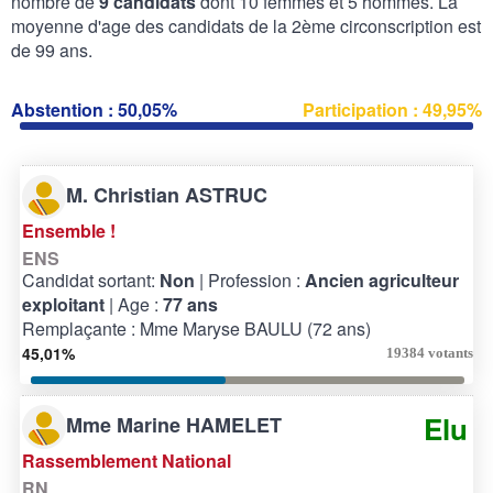
nombre de
9 candidats
dont 10 femmes et 5 hommes. La
moyenne d'age des candidats de la 2ème circonscription est
de 99 ans.
Abstention : 50,05%
Participation : 49,95%
M. Christian ASTRUC
Ensemble !
ENS
Candidat sortant:
Non
| Profession :
Ancien agriculteur
exploitant
| Age :
77 ans
Remplaçante : Mme Maryse BAULU (72 ans)
45,01%
19384 votants
Elu
Mme Marine HAMELET
Rassemblement National
RN