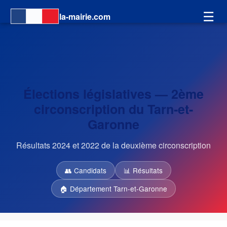
☰
la-mairie.com
Élections législatives — 2ème
circonscription du Tarn-et-
Garonne
Résultats 2024 et 2022 de la deuxième circonscription
👥 Candidats
📊 Résultats
🏠 Département Tarn-et-Garonne