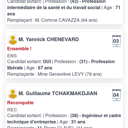
Candidat sortant:
| Profession :
(43) - Profession
intermédiaire de la santé et du travail social
| Age :
71
ans
Remplaçant : M. Corinne CAVAZZA (64 ans)
M. Yannick CHENEVARD
03
Ensemble !
ENS
Candidat sortant:
OUI
| Profession :
(31) - Profession
libérale
| Age :
67 ans
Remplaçante : Mme Geneviève LEVY (78 ans)
M. Guillaume TCHAKMAKDJIAN
04
Reconquête
REC
Candidat sortant:
| Profession :
(38) - Ingénieur et cadre
technique d'entreprise
| Age :
31 ans
Remplaçante : M. Pierre CLAVEL (24 ans)