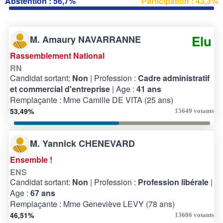
Abstention : 56,7%
Participation : 43,3%
Elu
M. Amaury NAVARRANNE
Rassemblement National
RN
Candidat sortant:
Non
| Profession :
Cadre administratif
et commercial d'entreprise
| Age :
41 ans
Remplaçante : Mme Camille DE VITA (25 ans)
53,49%
15649 votants
M. Yannick CHENEVARD
Ensemble !
ENS
Candidat sortant:
Non
| Profession :
Profession libérale
|
Age :
67 ans
Remplaçante : Mme Geneviève LEVY (78 ans)
46,51%
13606 votants