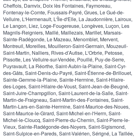
Cheffois, Damvix, Doix lès Fontaines, Faymoreau,
Fontenay-le-Comte, Foussais-Payré, Grues, Le Gué-de-
Velluire, L'Hermenault, L'Île-d'Elle, La Jaudonnière, Lairoux,
Le Langon, Liez, Loge-Fougereuse, Longèves, Luçon, Les
Magnils-Reigniers, Maillé, Maillezais, Marillet, Marsais-
Sainte-Radégonde, Le Mazeau, Menomblet, Mervent,
Montreuil, Moreilles, Mouilleron-Saint-Germain, Mouzeuil-
Saint-Martin, Nalliers, Rives-d’Autise, L'Orbrie, Petosse,
Pissotte, Les Velluire-sur-Vendée, Pouillé, Puy-de-Serre,
Puyravault, La Réorthe, Saint-Aubin-la-Plaine, Saint-Cyr-
des-Gâts, Saint-Denis-du-Payré, Saint-Étienne-de-Brillouet,
Sainte-Gemme-la-Plaine, Sainte-Hermine, Saint-Hilaire-
des-Loges, Saint-Hilaire-de-Voust, Saint-Jean-de-Beugné,
Saint-Juire-Champgillon, Saint-Laurent-de-la-Salle, Saint-
Martin-de-Fraigneau, Saint-Martin-des-Fontaines, Saint-
Martin-Lars-en-Sainte-Hermine, Saint-Maurice-des-Noues,
Saint-Maurice-le-Girard, Saint-Michel-en-l'Herm, Saint-
Michel-le-Cloucq, Saint-Pierre-du-Chemin, Saint-Pierre-le-
Vieux, Sainte-Radégonde-des-Noyers, Saint-Sigismond,
Saint-Sulpice-en-Pareds, Saint-Valérien, Sérigné, La Taillée,