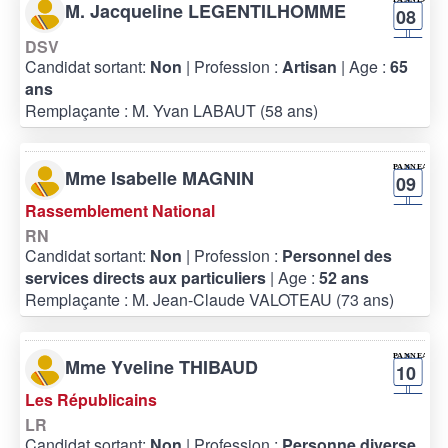
M. Jacqueline LEGENTILHOMME
08
DSV
Candidat sortant:
Non
| Profession :
Artisan
| Age :
65
ans
Remplaçante : M. Yvan LABAUT (58 ans)
Mme Isabelle MAGNIN
09
Rassemblement National
RN
Candidat sortant:
Non
| Profession :
Personnel des
services directs aux particuliers
| Age :
52 ans
Remplaçante : M. Jean-Claude VALOTEAU (73 ans)
Mme Yveline THIBAUD
10
Les Républicains
LR
Candidat sortant:
Non
| Profession :
Personne diverse