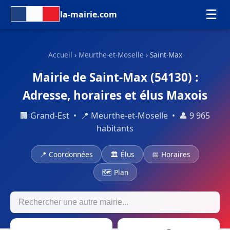
☰
la-mairie.com
Accueil
›
Meurthe-et-Moselle
› Saint-Max
Mairie de Saint-Max (54130) :
Adresse, horaires et élus Maxois
🏢 Grand-Est • 📍 Meurthe-et-Moselle • 👤 9 965
habitants
📍 Coordonnées
🏛 Élus
📅 Horaires
🗺 Plan