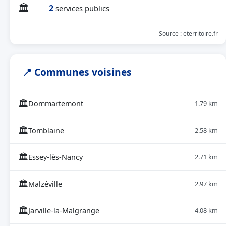
🏛
2
services publics
Source : eterritoire.fr
📍 Communes voisines
🏛
Dommartemont
1.79 km
🏛
Tomblaine
2.58 km
🏛
Essey-lès-Nancy
2.71 km
🏛
Malzéville
2.97 km
🏛
Jarville-la-Malgrange
4.08 km