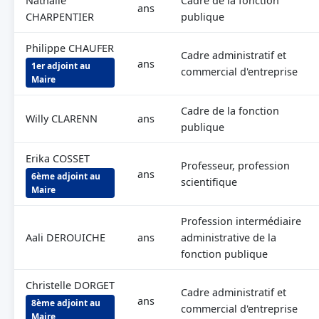
Nathalie
Cadre de la fonction
ans
CHARPENTIER
publique
Philippe CHAUFER
Cadre administratif et
ans
1er adjoint au
commercial d'entreprise
Maire
Cadre de la fonction
Willy CLARENN
ans
publique
Erika COSSET
Professeur, profession
ans
6ème adjoint au
scientifique
Maire
Profession intermédiaire
Aali DEROUICHE
ans
administrative de la
fonction publique
Christelle DORGET
Cadre administratif et
ans
8ème adjoint au
commercial d'entreprise
Maire