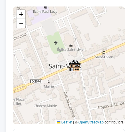
+
−
Leaflet
|
©
OpenStreetMap
contributors