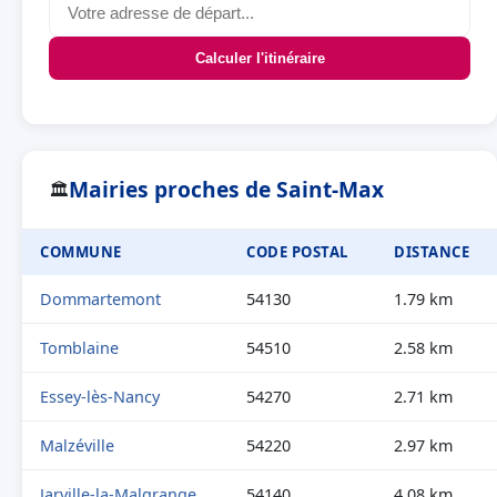
Calculer l'itinéraire
Mairies proches de Saint-Max
🏛
COMMUNE
CODE POSTAL
DISTANCE
Dommartemont
54130
1.79 km
Tomblaine
54510
2.58 km
Essey-lès-Nancy
54270
2.71 km
Malzéville
54220
2.97 km
Jarville-la-Malgrange
54140
4.08 km