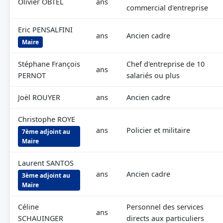
Olivier OBTEL
ans
commercial d'entreprise
Eric PENSALFINI
ans
Ancien cadre
Maire
Stéphane François
Chef d'entreprise de 10
ans
PERNOT
salariés ou plus
Joël ROUYER
ans
Ancien cadre
Christophe ROYE
ans
Policier et militaire
7ème adjoint au
Maire
Laurent SANTOS
ans
Ancien cadre
3ème adjoint au
Maire
Céline
Personnel des services
ans
SCHAUINGER
directs aux particuliers