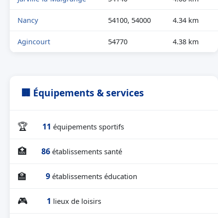
Nancy
54100, 54000
4.34 km
Agincourt
54770
4.38 km
🏢 Équipements & services
🏆
11
équipements sportifs
🏥
86
établissements santé
🏫
9
établissements éducation
🎮
1
lieux de loisirs