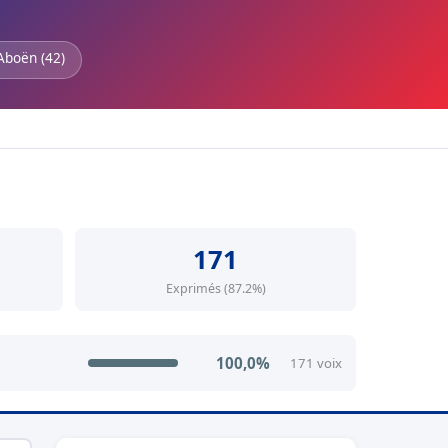
Aboën (42)
171
Exprimés (87.2%)
100,0%
171 voix