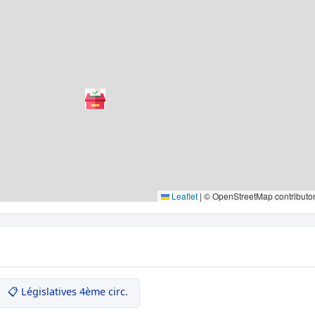
Leaflet
|
© OpenStreetMap contributo
📋 Législatives 4ème circ.