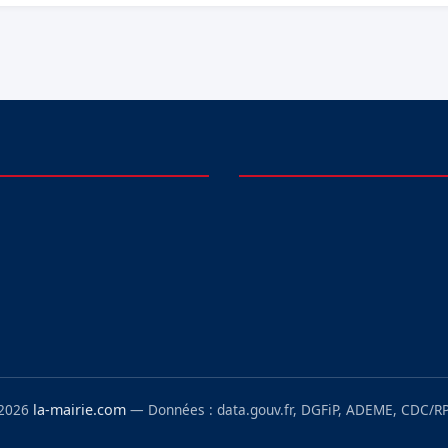
 2026
la-mairie.com
— Données : data.gouv.fr, DGFiP, ADEME, CDC/RP