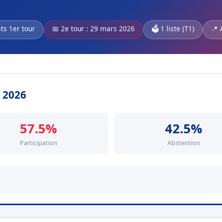
ts 1er tour
📅 2e tour : 29 mars 2026
🗳️ 1 liste (T1)
📍 
s 2026
57.5%
42.5%
Participation
Abstention