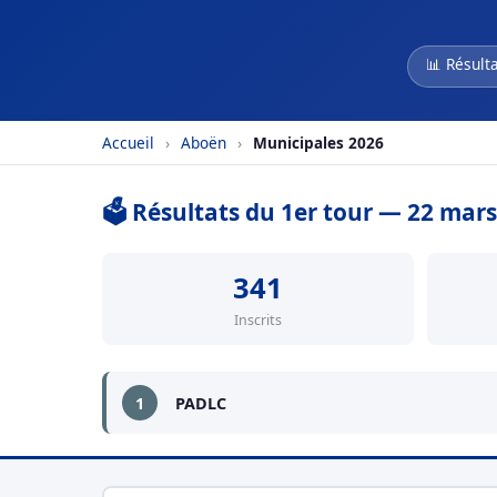
📊 Résulta
Accueil
›
Aboën
›
Municipales 2026
🗳️ Résultats du 1er tour — 22 mar
341
Inscrits
1
PADLC