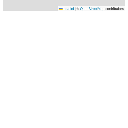
Leaflet
|
©
OpenStreetMap
contributors