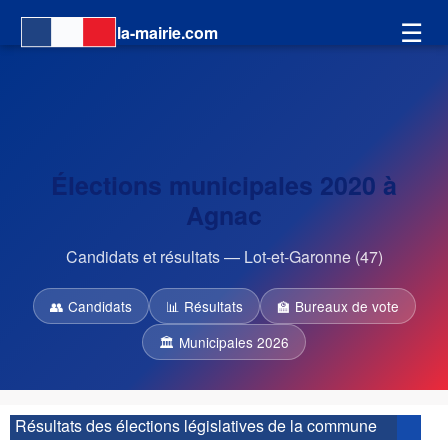
☰
la-mairie.com
Élections municipales 2020 à
Agnac
Candidats et résultats — Lot-et-Garonne (47)
👥 Candidats
📊 Résultats
🏫 Bureaux de vote
🏛 Municipales 2026
Résultats des élections législatives de la commune
d'Agnac :
| 2ème circonscription