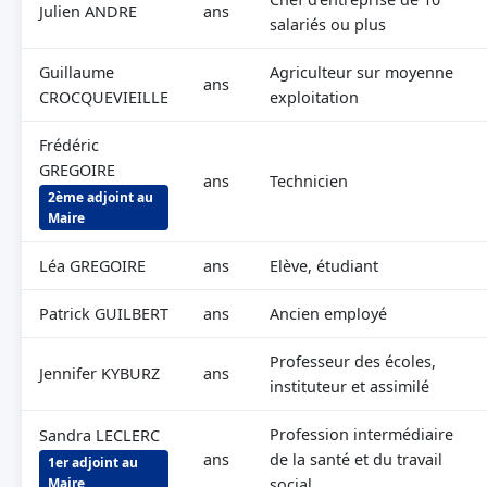
Julien ANDRE
ans
salariés ou plus
Guillaume
Agriculteur sur moyenne
ans
CROCQUEVIEILLE
exploitation
Frédéric
GREGOIRE
ans
Technicien
2ème adjoint au
Maire
Léa GREGOIRE
ans
Elève, étudiant
Patrick GUILBERT
ans
Ancien employé
Professeur des écoles,
Jennifer KYBURZ
ans
instituteur et assimilé
Profession intermédiaire
Sandra LECLERC
ans
de la santé et du travail
1er adjoint au
Maire
social