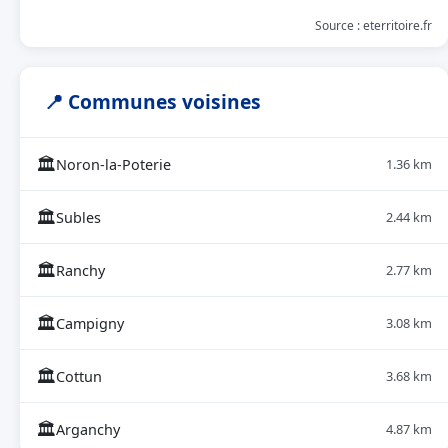
Source : eterritoire.fr
📍 Communes voisines
🏛
Noron-la-Poterie
1.36 km
🏛
Subles
2.44 km
🏛
Ranchy
2.77 km
🏛
Campigny
3.08 km
🏛
Cottun
3.68 km
🏛
Arganchy
4.87 km