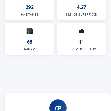
292
4.27
HABITANTS
KM² DE SUPERFICIE
🏙
💼
68
11
HAB/KM²
ÉLUS MUNICIPAUX
CP