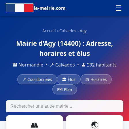
☰
la-mairie.com
Accueil
›
Calvados
› Agy
Mairie d'Agy (14400) : Adresse,
horaires et élus
🏢 Normandie • 📍 Calvados • 👤 292 habitants
📍 Coordonnées
🏛 Élus
📅 Horaires
🗺 Plan
👥
🌏