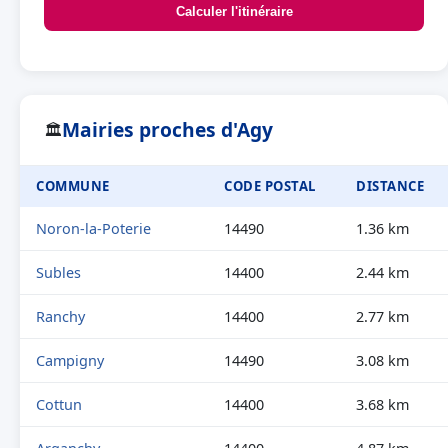
Calculer l'itinéraire
Mairies proches d'Agy
🏛
COMMUNE
CODE POSTAL
DISTANCE
Noron-la-Poterie
14490
1.36 km
Subles
14400
2.44 km
Ranchy
14400
2.77 km
Campigny
14490
3.08 km
Cottun
14400
3.68 km