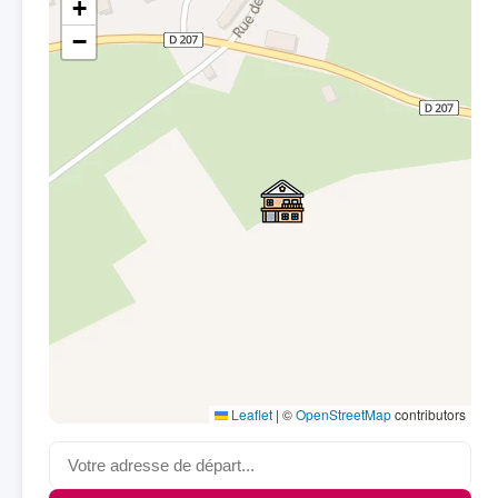
+
−
Leaflet
|
©
OpenStreetMap
contributors