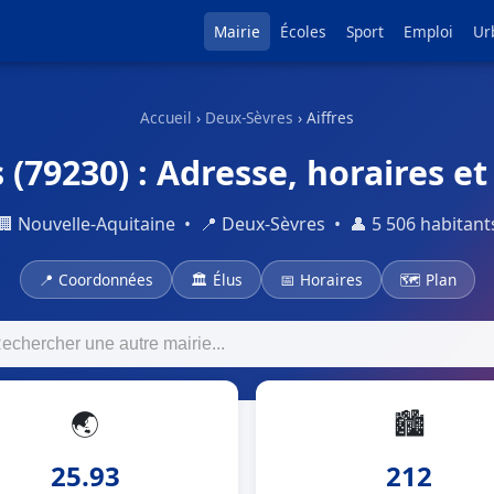
Mairie
Écoles
Sport
Emploi
Ur
Accueil
›
Deux-Sèvres
› Aiffres
 (79230) : Adresse, horaires et
🏢 Nouvelle-Aquitaine • 📍 Deux-Sèvres • 👤 5 506 habitant
📍 Coordonnées
🏛 Élus
📅 Horaires
🗺 Plan
🌏
🏙
25.93
212