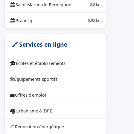
🏛
Saint-Martin-de-Bernegoue
8.8 km
🏛
Prahecq
8.92 km
🔗 Services en ligne
🎓
Écoles et établissements
⚽
Équipements sportifs
💼
Offres d'emploi
🏘
Urbanisme & DPE
🌱
Rénovation énergétique