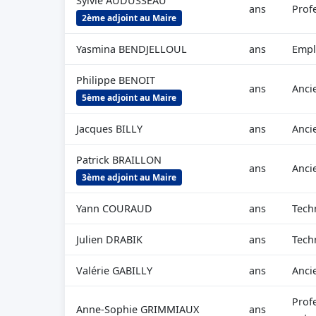
Sylvie AUDUSSEAU
ans
Profe
2ème adjoint au Maire
Yasmina BENDJELLOUL
ans
Emplo
Philippe BENOIT
ans
Anci
5ème adjoint au Maire
Jacques BILLY
ans
Anci
Patrick BRAILLON
ans
Anci
3ème adjoint au Maire
Yann COURAUD
ans
Tech
Julien DRABIK
ans
Tech
Valérie GABILLY
ans
Anci
Prof
Anne-Sophie GRIMMIAUX
ans