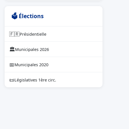
🗳 Élections
🇫🇷
Présidentielle
🏛
Municipales 2026
📅
Municipales 2020
📜
Législatives 1ère circ.