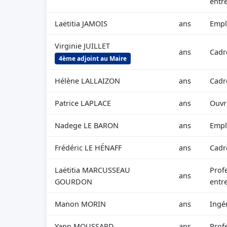
entr
Laëtitia JAMOIS
ans
Empl
Virginie JUILLET
ans
Cadr
4ème adjoint au Maire
Hélène LALLAIZON
ans
Cadr
Patrice LAPLACE
ans
Ouvri
Nadege LE BARON
ans
Empl
Frédéric LE HÉNAFF
ans
Cadr
Laëtitia MARCUSSEAU
Prof
ans
GOURDON
entr
Manon MORIN
ans
Ingé
Yann MOUSSARD
ans
Profe