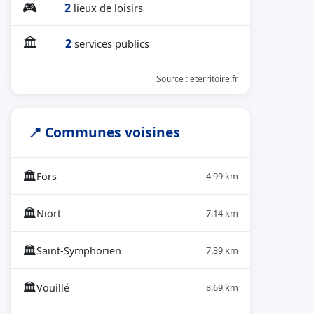
🎮
2
lieux de loisirs
🏛
2
services publics
Source : eterritoire.fr
📍 Communes voisines
🏛
Fors
4.99 km
🏛
Niort
7.14 km
🏛
Saint-Symphorien
7.39 km
🏛
Vouillé
8.69 km