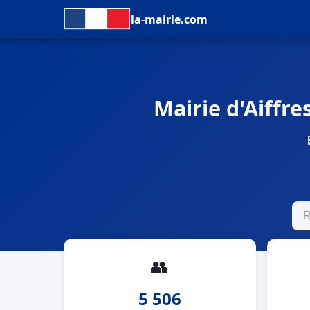
la-mairie.com
Mairie d'Aiffres
👥
5 506