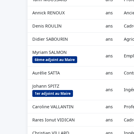
Annick RENOUX
ans
Anci
Denis ROULIN
ans
Cadr
Didier SABOURIN
ans
Agri
Myriam SALMON
ans
Empl
6ème adjoint au Maire
Aurélie SATTA
ans
Cont
Johann SPITZ
ans
Ingé
1er adjoint au Maire
Caroline VALLANTIN
ans
Profe
Rares Ionut VIDICAN
ans
Cadr
Christian VILLARD
ans
Ingé