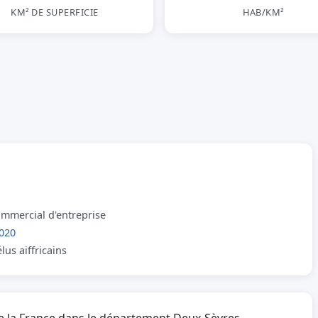
KM² DE SUPERFICIE
HAB/KM²
ommercial d'entreprise
020
lus aiffricains