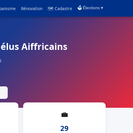
banisme
Rénovation
🗺 Cadastre
🗳️ Élections ▾
 élus Aiffricains
s
💼
29