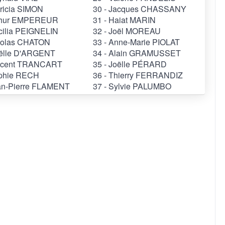
tricia SIMON
30 - Jacques CHASSANY
rthur EMPEREUR
31 - Haiat MARIN
cilia PEIGNELIN
32 - Joël MOREAU
icolas CHATON
33 - Anne-Marie PIOLAT
aëlle D'ARGENT
34 - Alain GRAMUSSET
incent TRANCART
35 - Joëlle PÉRARD
ophie RECH
36 - Thierry FERRANDIZ
ean-Pierre FLAMENT
37 - Sylvie PALUMBO