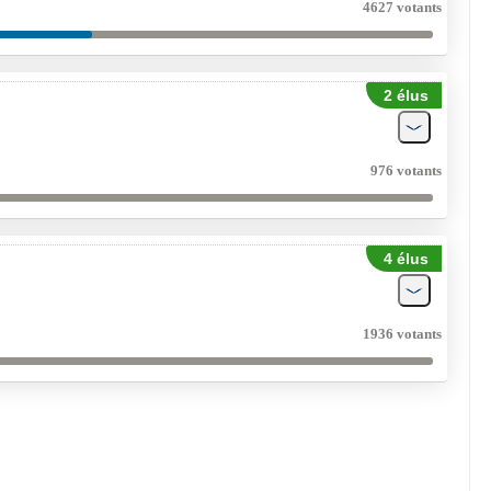
4627 votants
2 élus
976 votants
4 élus
1936 votants