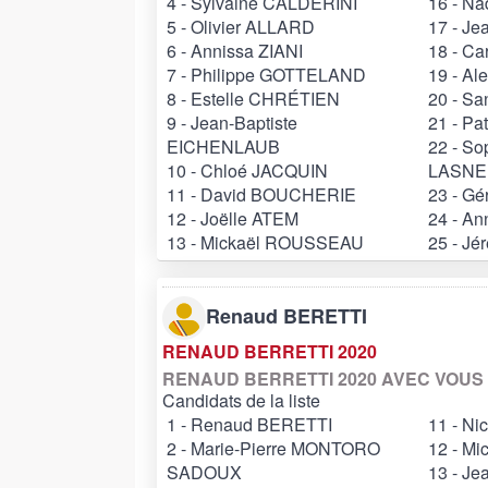
4 - Sylvaine CALDERINI
16 - N
5 - Olivier ALLARD
17 - J
6 - Annissa ZIANI
18 - C
7 - Philippe GOTTELAND
19 - A
8 - Estelle CHRÉTIEN
20 - S
9 - Jean-Baptiste
21 - P
EICHENLAUB
22 - S
10 - Chloé JACQUIN
LASNE
11 - David BOUCHERIE
23 - G
12 - Joëlle ATEM
24 - A
13 - Mickaël ROUSSEAU
25 - J
Renaud BERETTI
RENAUD BERRETTI 2020
RENAUD BERRETTI 2020 AVEC VOUS
Candidats de la liste
1 - Renaud BERETTI
11 - N
2 - Marie-Pierre MONTORO
12 - M
SADOUX
13 - J