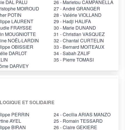
ucie DAL PALU
26 - Marietou CAMPANELLA
hristophe MOIROUD
27 - André GRANGER
ther POTIN
28 - Valérie VIOLLAND
hilippe LAURENT
29 - Hadji HALIFA
laudie FRAYSSE
30 - Marie DUNAND
lain MOUGNIOTTE
31 - Christian VASQUEZ
éline NOËL-LARDIN
32 - Chantal CURTELIN
ilippe OBISSIER
33 - Bernard MOITEAUX
mélie DARLOT
34 - Sabah ZALIF
LIN
35 - Pierre TOMASI
érôme DARVEY
OLOGIQUE ET SOLIDAIRE
ilippe PERRIN
24 - Cecilia ARIAS MANZO
rtine AYEL
25 - Romain TESSARD
ilippe BIRAN
26 - Claire GEKIERE