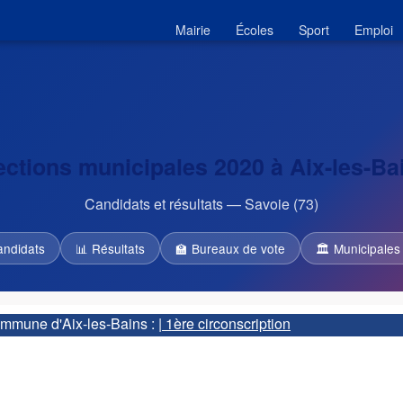
Mairie
Écoles
Sport
Emploi
ections municipales 2020 à Aix-les-Ba
Candidats et résultats — Savoie (73)
andidats
📊 Résultats
🏫 Bureaux de vote
🏛 Municipales
commune d'Aix-les-Bains :
| 1ère circonscription