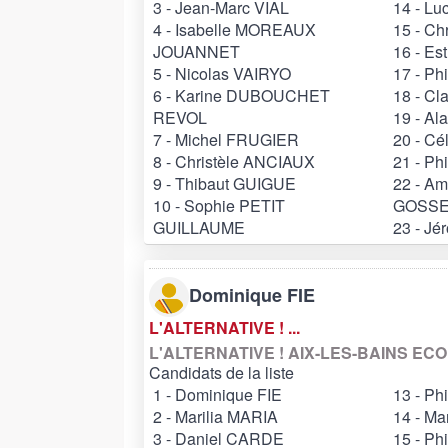
3 - Jean-Marc VIAL
14 - L
4 - Isabelle MOREAUX
15 - C
JOUANNET
16 - Es
5 - Nicolas VAIRYO
17 - P
6 - Karine DUBOUCHET
18 - C
REVOL
19 - A
7 - Michel FRUGIER
20 - C
8 - Christèle ANCIAUX
21 - Ph
9 - Thibaut GUIGUE
22 - A
10 - Sophie PETIT
GOSSE
GUILLAUME
23 - J
Dominique FIE
L'ALTERNATIVE ! ...
L'ALTERNATIVE ! AIX-LES-BAINS EC
Candidats de la liste
1 - Dominique FIE
13 - Ph
2 - Marilia MARIA
14 - Ma
3 - Daniel CARDE
15 - Ph