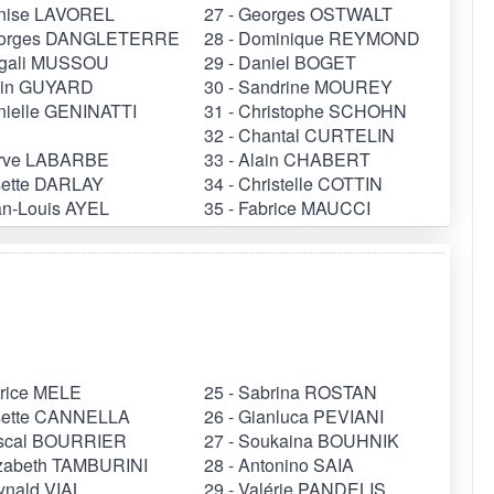
enise LAVOREL
27 - Georges OSTWALT
eorges DANGLETERRE
28 - Dominique REYMOND
agali MUSSOU
29 - Daniel BOGET
lain GUYARD
30 - Sandrine MOUREY
nielle GENINATTI
31 - Christophe SCHOHN
32 - Chantal CURTELIN
erve LABARBE
33 - Alain CHABERT
sette DARLAY
34 - Christelle COTTIN
an-Louis AYEL
35 - Fabrice MAUCCI
trice MELE
25 - Sabrina ROSTAN
osette CANNELLA
26 - Gianluca PEVIANI
ascal BOURRIER
27 - Soukaina BOUHNIK
lizabeth TAMBURINI
28 - Antonino SAIA
ynald VIAL
29 - Valérie PANDELIS