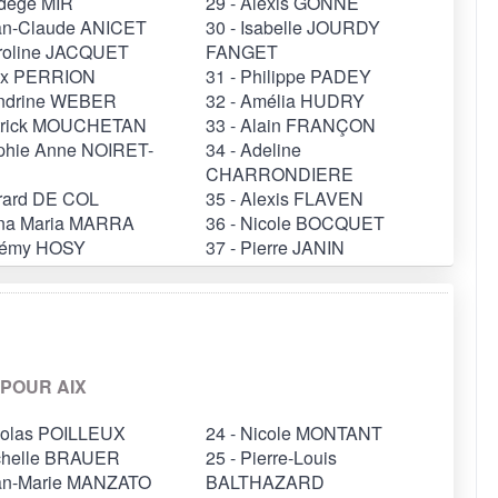
adège MIR
29 - Alexis GONNE
ean-Claude ANICET
30 - Isabelle JOURDY
aroline JACQUET
FANGET
lex PERRION
31 - Philippe PADEY
andrine WEBER
32 - Amélia HUDRY
atrick MOUCHETAN
33 - Alain FRANÇON
ophie Anne NOIRET-
34 - Adeline
CHARRONDIERE
érard DE COL
35 - Alexis FLAVEN
nna Maria MARRA
36 - Nicole BOCQUET
érémy HOSY
37 - Pierre JANIN
 POUR AIX
icolas POILLEUX
24 - Nicole MONTANT
ichelle BRAUER
25 - Pierre-Louis
ean-Marie MANZATO
BALTHAZARD