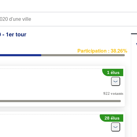
 - 1er tour
Participation : 38.26%
1 élus
922 votants
28 élus