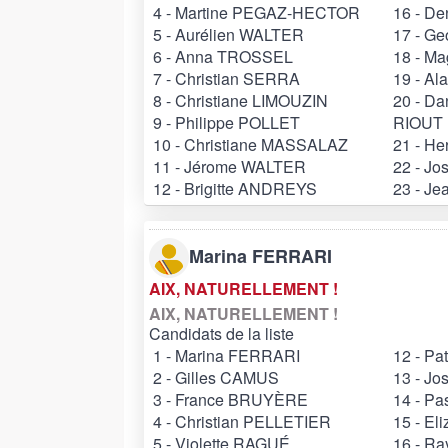
4 - Martine PEGAZ-HECTOR
16 - D
5 - Aurélien WALTER
17 - G
6 - Anna TROSSEL
18 - M
7 - Christian SERRA
19 - A
8 - Christiane LIMOUZIN
20 - Da
9 - Philippe POLLET
RIOUT
10 - Christiane MASSALAZ
21 - H
11 - Jérome WALTER
22 - Jo
12 - Brigitte ANDREYS
23 - Je
Marina FERRARI
AIX, NATURELLEMENT !
AIX, NATURELLEMENT !
Candidats de la liste
1 - Marina FERRARI
12 - Pa
2 - Gilles CAMUS
13 - J
3 - France BRUYÈRE
14 - P
4 - Christian PELLETIER
15 - E
5 - Violette RAGUÉ
16 - Ra