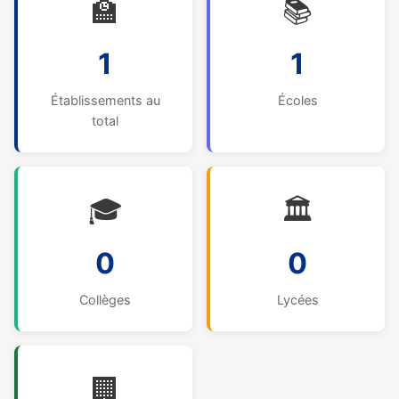
🏫
📚
1
1
Établissements au
Écoles
total
🎓
🏛️
0
0
Collèges
Lycées
🏢