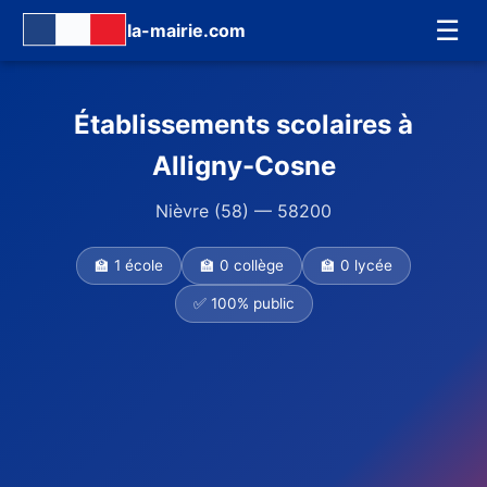
☰
la-mairie.com
Établissements scolaires à
Alligny-Cosne
Nièvre (58) — 58200
🏫 1 école
🏫 0 collège
🏫 0 lycée
✅ 100% public