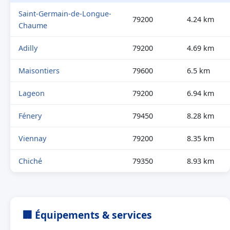
Saint-Germain-de-Longue-
79200
4.24 km
Chaume
Adilly
79200
4.69 km
Maisontiers
79600
6.5 km
Lageon
79200
6.94 km
Fénery
79450
8.28 km
Viennay
79200
8.35 km
Chiché
79350
8.93 km
🏢 Équipements & services