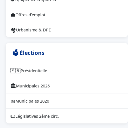
💼
Offres d'emploi
🏘
Urbanisme & DPE
🗳 Élections
🇫🇷
Présidentielle
🏛
Municipales 2026
📅
Municipales 2020
📜
Législatives 2ème circ.