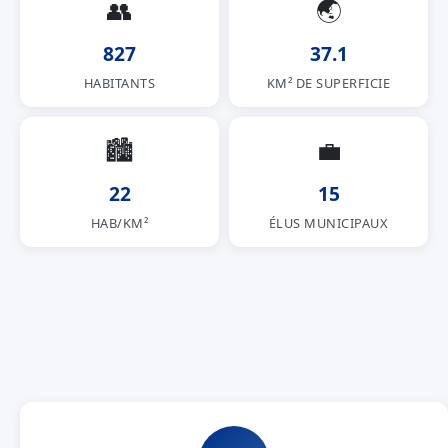
👥
🌏
827
37.1
HABITANTS
KM² DE SUPERFICIE
🏙
💼
22
15
HAB/KM²
ÉLUS MUNICIPAUX