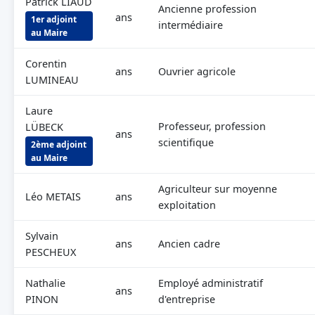
Patrick LIAUD
Ancienne profession
ans
1er adjoint
intermédiaire
au Maire
Corentin
ans
Ouvrier agricole
LUMINEAU
Laure
Professeur, profession
LÜBECK
ans
scientifique
2ème adjoint
au Maire
Agriculteur sur moyenne
Léo METAIS
ans
exploitation
Sylvain
ans
Ancien cadre
PESCHEUX
Nathalie
Employé administratif
ans
PINON
d'entreprise