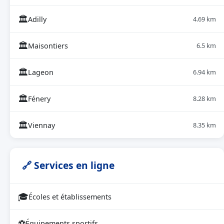
🏛
Adilly
4.69 km
🏛
Maisontiers
6.5 km
🏛
Lageon
6.94 km
🏛
Fénery
8.28 km
🏛
Viennay
8.35 km
🔗 Services en ligne
🎓
Écoles et établissements
⚽
Équipements sportifs