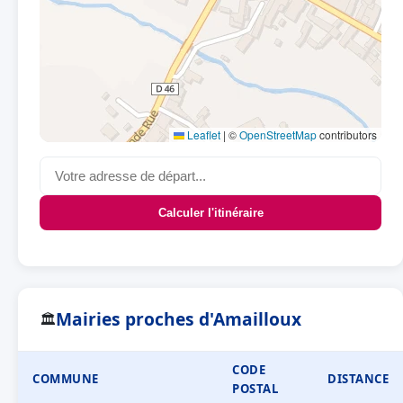
Leaflet
|
©
OpenStreetMap
contributors
Calculer l'itinéraire
Mairies proches d'Amailloux
🏛
CODE
COMMUNE
DISTANCE
POSTAL