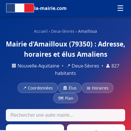
☰
la-mairie.com
Accueil
›
Deux-Sèvres
› Amailloux
Mairie d'Amailloux (79350) : Adresse,
horaires et élus Amaliens
🏢 Nouvelle-Aquitaine • 📍 Deux-Sèvres • 👤 827
habitants
📍 Coordonnées
🏛 Élus
📅 Horaires
🗺 Plan