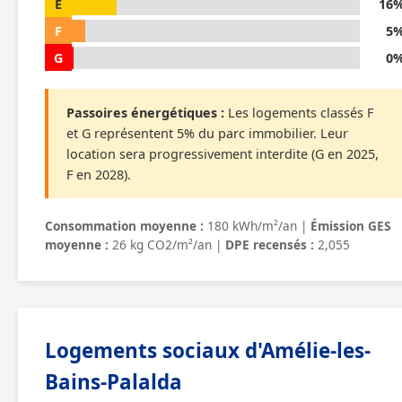
E
16
F
5
G
0
Passoires énergétiques :
Les logements classés F
et G représentent 5% du parc immobilier. Leur
location sera progressivement interdite (G en 2025,
F en 2028).
Consommation moyenne :
180 kWh/m²/an |
Émission GES
moyenne :
26 kg CO2/m²/an |
DPE recensés :
2,055
Logements sociaux d'Amélie-les-
Bains-Palalda