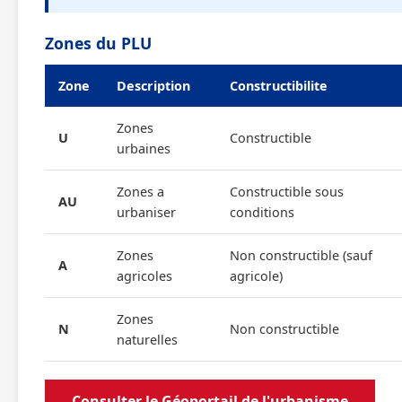
Zones du PLU
Zone
Description
Constructibilite
Zones
U
Constructible
urbaines
Zones a
Constructible sous
AU
urbaniser
conditions
Zones
Non constructible (sauf
A
agricoles
agricole)
Zones
N
Non constructible
naturelles
Consulter le Géoportail de l'urbanisme