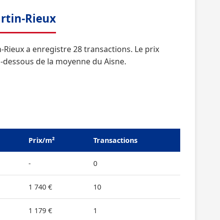
artin-Rieux
Rieux a enregistre 28 transactions. Le prix
en-dessous de la moyenne du Aisne.
Prix/m²
Transactions
-
0
1 740 €
10
1 179 €
1