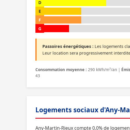
D
E
F
G
Passoires énergétiques :
Les logements cla
Leur location sera progressivement interdite
Consommation moyenne :
290 kWh/m²/an |
Émis
43
Logements sociaux d'Any-Ma
Any-Martin-Rieux compte 0,0% de logement