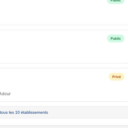
Public
Public
Privé
'Adour
 tous les 10 établissements