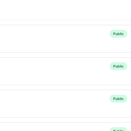
Public
Public
Public