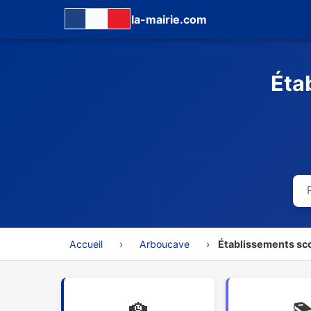
la-mairie.com
Éta
Accueil
›
Arboucave
›
Établissements sco