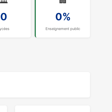
🏛️
🏢
0
0%
ycées
Enseignement public