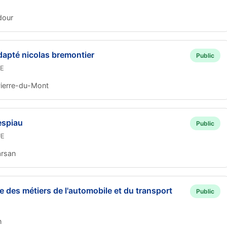
dour
dapté nicolas bremontier
Public
TE
ierre-du-Mont
espiau
Public
UE
rsan
e des métiers de l'automobile et du transport
Public
n