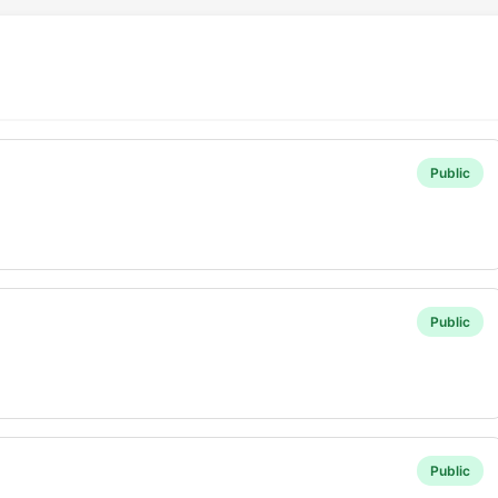
Public
Public
Public