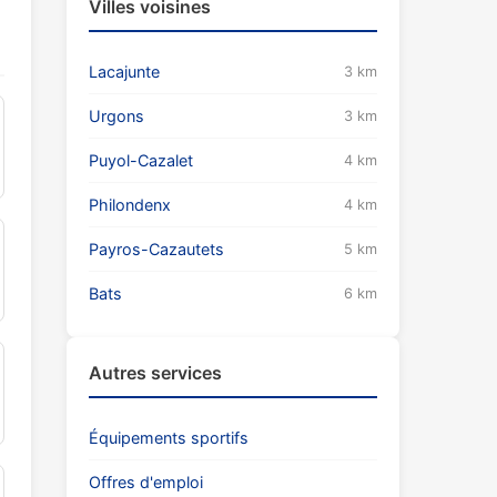
Villes voisines
Lacajunte
3 km
Urgons
3 km
Puyol-Cazalet
4 km
Philondenx
4 km
Payros-Cazautets
5 km
Bats
6 km
Autres services
Équipements sportifs
Offres d'emploi