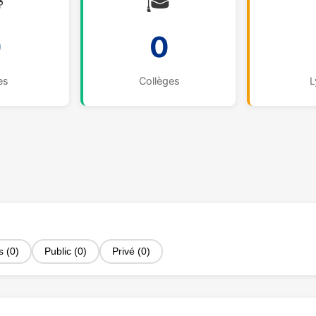

🎓
0
0
es
Collèges
L
s (0)
Public (0)
Privé (0)