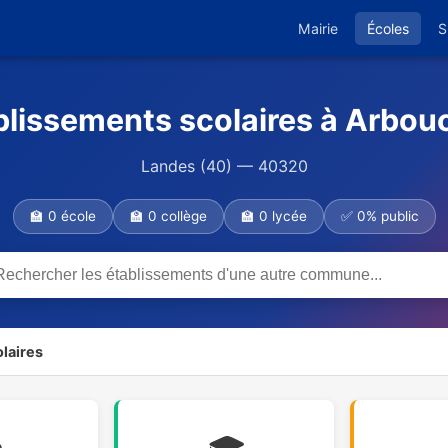
Mairie
Écoles
S
blissements scolaires à Arbou
Landes (40) — 40320
🏫 0 école
🏫 0 collège
🏫 0 lycée
✅ 0% public
laires