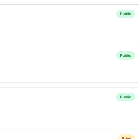
Public
u
Public
Public
Privé