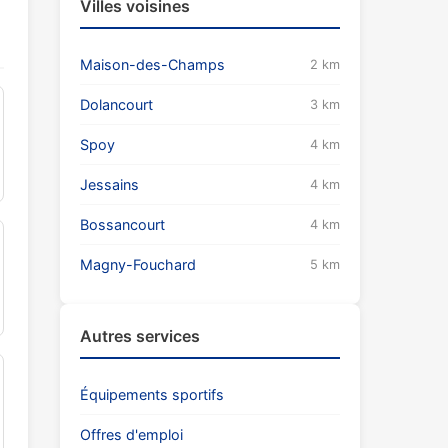
Villes voisines
Maison-des-Champs
2 km
Dolancourt
3 km
Spoy
4 km
Jessains
4 km
Bossancourt
4 km
Magny-Fouchard
5 km
Autres services
Équipements sportifs
Offres d'emploi