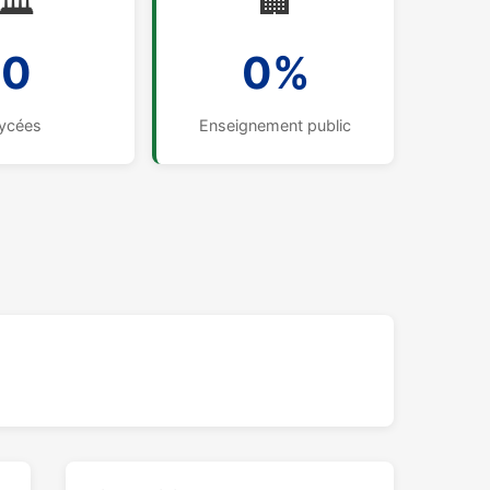
🏛️
🏢
0
0%
ycées
Enseignement public