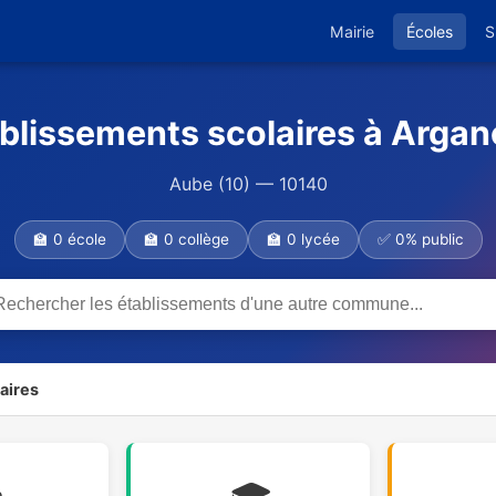
Mairie
Écoles
S
blissements scolaires à Arga
Aube (10) — 10140
🏫 0 école
🏫 0 collège
🏫 0 lycée
✅ 0% public
aires