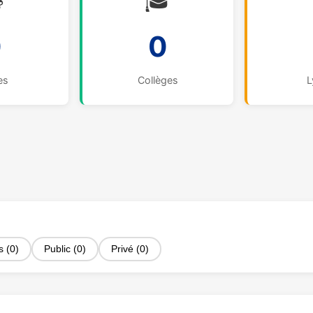

🎓
0
0
es
Collèges
L
s (0)
Public (0)
Privé (0)