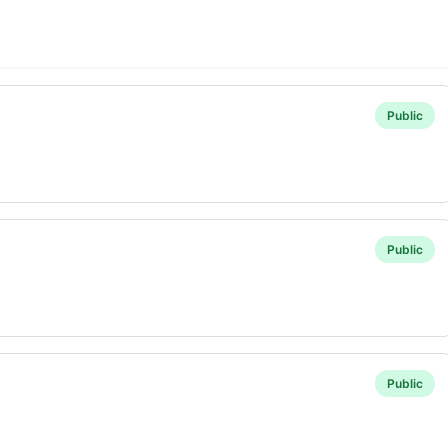
Public
Public
Public