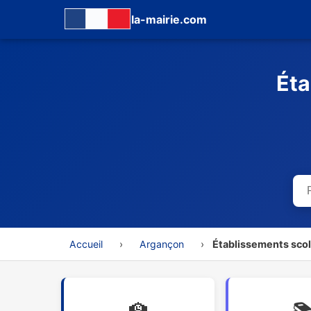
la-mairie.com
Éta
Accueil
›
Argançon
›
Établissements scol