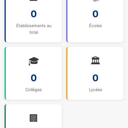
0
0
Établissements au
Écoles
total
🎓
🏛️
0
0
Collèges
Lycées
🏢