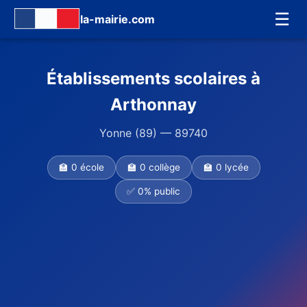
☰
la-mairie.com
Établissements scolaires à
Arthonnay
Yonne (89) — 89740
🏫 0 école
🏫 0 collège
🏫 0 lycée
✅ 0% public