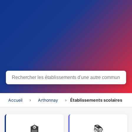
Accueil
›
Arthonnay
›
Établissements scolaires
🏫
📚