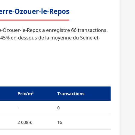
ierre-Ozouer-le-Repos
-Ozouer-le-Repos a enregistre 66 transactions.
it 45% en-dessous de la moyenne du Seine-et-
Prix/m²
Transactions
-
0
2 038 €
16