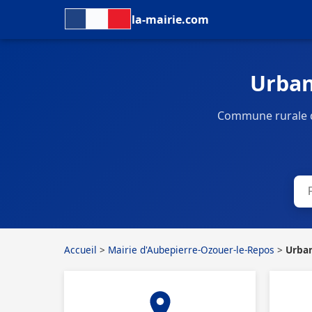
la-mairie.com
Urban
Commune rurale de
Accueil
>
Mairie d'Aubepierre-Ozouer-le-Repos
>
Urba