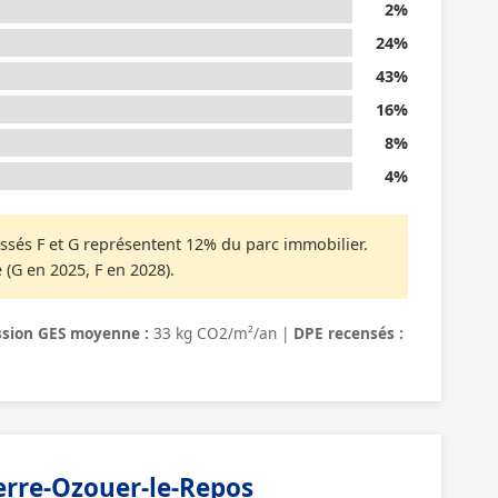
2%
24%
43%
16%
8%
4%
ssés F et G représentent 12% du parc immobilier.
 (G en 2025, F en 2028).
sion GES moyenne :
33 kg CO2/m²/an |
DPE recensés :
rre-Ozouer-le-Repos