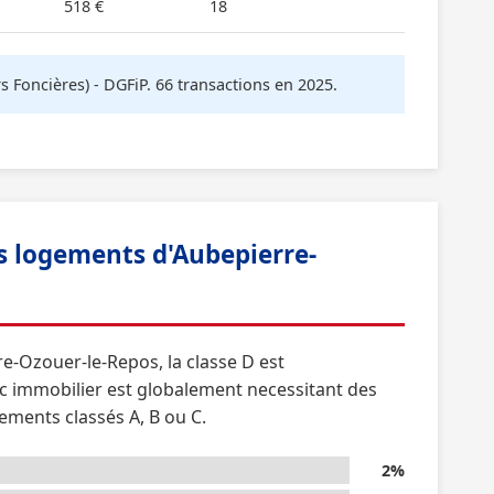
518 €
18
oncières) - DGFiP. 66 transactions en 2025.
 logements d'Aubepierre-
re-Ozouer-le-Repos, la classe D est
c immobilier est globalement necessitant des
ements classés A, B ou C.
2%