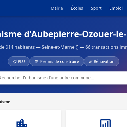
Mairie
Écoles
Sport
Emploi
isme d'Aubepierre-Ozouer-le
 914 habitants — Seine-et-Marne () — 66 transactions imm
📋 PLU
🏗 Permis de construire
🌿 Rénovation
nisme