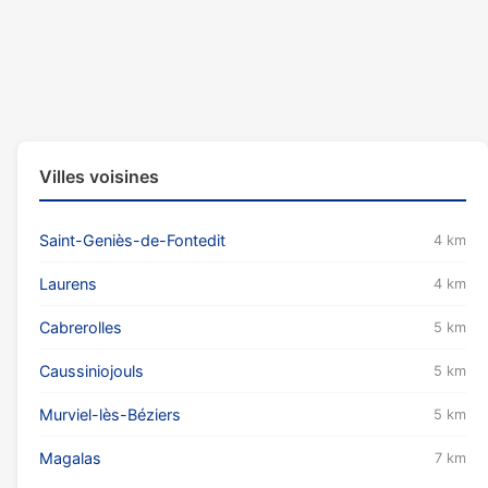
Villes voisines
Saint-Geniès-de-Fontedit
4 km
Laurens
4 km
Cabrerolles
5 km
Caussiniojouls
5 km
Murviel-lès-Béziers
5 km
Magalas
7 km