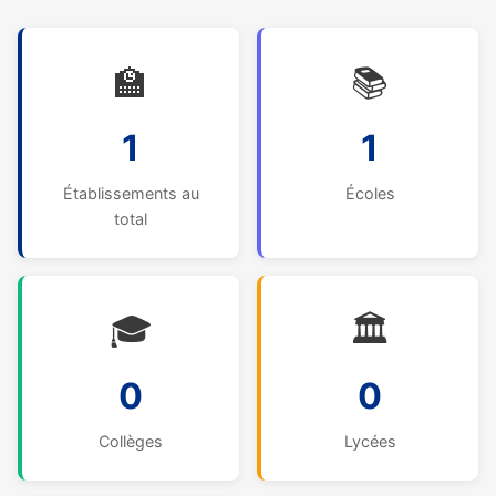
🏫
📚
1
1
Établissements au
Écoles
total
🎓
🏛️
0
0
Collèges
Lycées