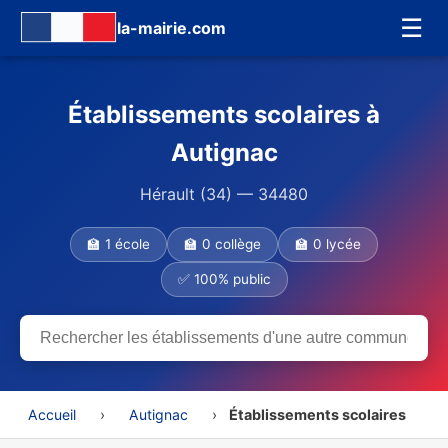
☰
la-mairie.com
Établissements scolaires à
Autignac
Hérault (34) — 34480
🏫 1 école
🏫 0 collège
🏫 0 lycée
✅ 100% public
Accueil
›
Autignac
›
Établissements scolaires