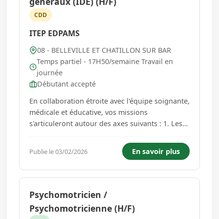
généraux (IDE) (H/F)
CDD
ITEP EDPAMS
08 - BELLEVILLE ET CHATILLON SUR BAR
Temps partiel - 17H50/semaine Travail en
journée
Débutant accepté
En collaboration étroite avec l'équipe soignante,
médicale et éducative, vos missions
s'articuleront autour des axes suivants : 1. Les
Accompagnements Individuels et la
Coordination des Soins : - Préparer les
En savoir plus
Publie le 03/02/2026
semainiers. - Assurer les soins relevant du rôle
propre et ceux sur prescription mé...
Psychomotricien /
Psychomotricienne (H/F)