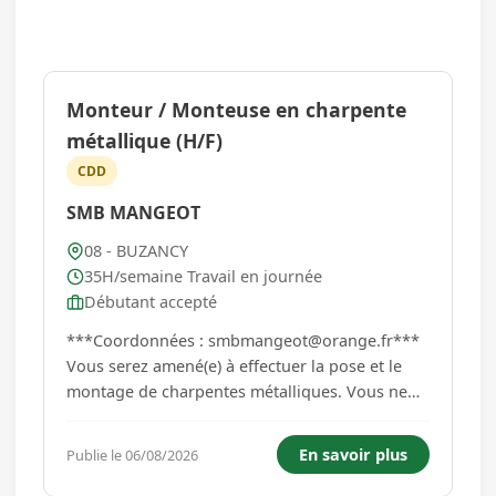
Monteur / Monteuse en charpente
métallique (H/F)
CDD
SMB MANGEOT
08 - BUZANCY
35H/semaine Travail en journée
Débutant accepté
***Coordonnées : smbmangeot@orange.fr***
Vous serez amené(e) à effectuer la pose et le
montage de charpentes métalliques. Vous ne
devez pas avoir le vertige. Vous aurez à utiliser
le véhicule de l'entreprise. Possibilités de
En savoir plus
Publie le 06/08/2026
déplacement à la semaine sur 4 jours. Repos le
vendredi samedi et...