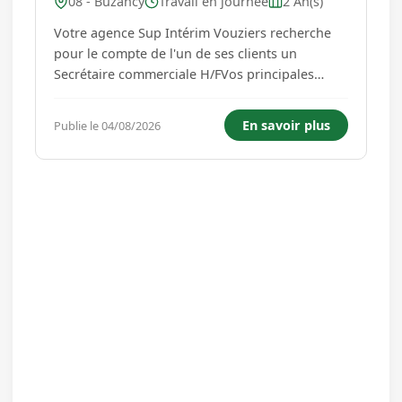
08 - Buzancy
Travail en journée
2 An(s)
Votre agence Sup Intérim Vouziers recherche
pour le compte de l'un de ses clients un
Secrétaire commerciale H/FVos principales
missions : - Secrétariat commercial ; - Saisie de
commandes ; - Saisie de dossiers ; - Préparation
En savoir plus
Publie le 04/08/2026
de commandes ; - Logiciels EBP + Excel (bases +
savoir fai...