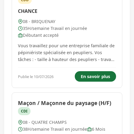
CHANCE
08 - BRIQUENAY
35H/semaine Travail en journée
Débutant accepté
Vous travaillez pour une entreprise familiale de
pépiniériste spécialisée en peupliers. Vos
tâches : - taille à hauteur des peupliers - travaux
de plantation. Travail en équipe et en plein air.
Port de charges à prévoir Équipement de pluie
En savoir plus
Publie le 10/07/2026
fourni....
Maçon / Maçonne du paysage (H/F)
CDI
08 - QUATRE CHAMPS
38H/semaine Travail en journée
6 Mois