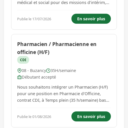
médical et social pour des missions d'intérim,
vacation, CDD et CDI, recherche un(e)
vétérinaire mixte H/F. Ce poste offre une
En savoir plus
Publie le 17/07/2026
opportunité de travailler au sein d'une structure
moderne (prochainement) et...
Pharmacien / Pharmacienne en
officine (H/F)
CDI
08 - Buzancy
35H/semaine
Débutant accepté
Nous souhaitons intégrer un Pharmacien (H/F)
pour une position en Pharmacie d'Officine,
contrat CDI, à Temps plein (35 h/semaine) basé
à BUZANCY (08240 , Grand Est - France ** LOGE
** ). Qualifications requises Obligatoire :
En savoir plus
Publie le 01/08/2026
Diplôme d'État de Docteur en Pharmacie En
savoir plus : le remplac...