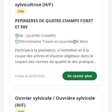
sylvicultrice (H/F)
CDD
PEPINIERES DE QUATRE-CHAMPS FORET
ET PAY
08 - QUATRE CHAMPS
35H/semaine Travail en journée
6 Mois
Participe à la plantation, à l'entretien et à la
coupe des arbres et d'autres végétaux dans le
respect des normes de qualité et des pratiques
de reboisement durable Effectue des travaux de
débroussaillage pour prévenir les risques
En savoir plus
Publie le 24/07/2026
d'incendies ...
Ouvrier sylvicole / Ouvrière sylvicole
(H/F)
CDD