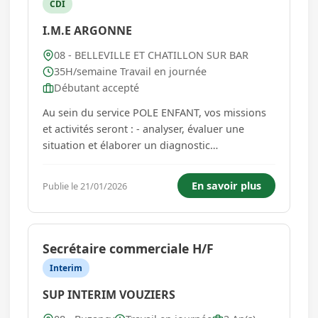
CDI
I.M.E ARGONNE
08 - BELLEVILLE ET CHATILLON SUR BAR
35H/semaine Travail en journée
Débutant accepté
Au sein du service POLE ENFANT, vos missions
et activités seront : - analyser, évaluer une
situation et élaborer un diagnostic
psychomoteur - prévenir, évaluer et prendre en
charge des enfants en situation de handicap ou
En savoir plus
Publie le 21/01/2026
entrés dans un processus handicapant -
travailler en équipe pluridiscipl...
Secrétaire commerciale H/F
Interim
SUP INTERIM VOUZIERS