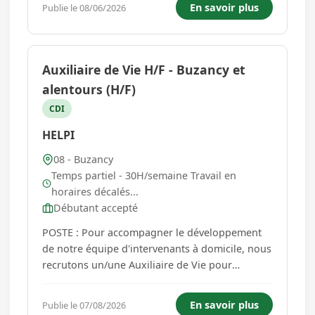
En savoir plus
Publie le 08/06/2026
clients publics et privés, en garantissant qualité,
sécur...
Auxiliaire de Vie H/F - Buzancy et
alentours (H/F)
CDI
HELPI
08 - Buzancy
Temps partiel - 30H/semaine Travail en
horaires décalés...
Débutant accepté
POSTE : Pour accompagner le développement
de notre équipe d'intervenants à domicile, nous
recrutons un/une Auxiliaire de Vie pour
intervenir sur le secteur de Buzancy et ses
environs. MISSION : Vous interviendrez au
En savoir plus
Publie le 07/08/2026
domicile de personnes en perte d'autonomie