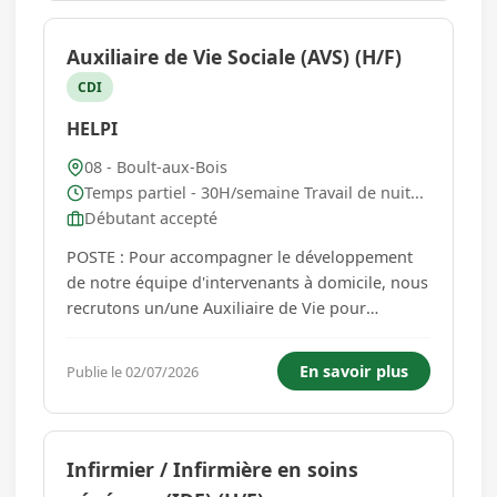
Auxiliaire de Vie Sociale (AVS) (H/F)
CDI
HELPI
08 - Boult-aux-Bois
Temps partiel - 30H/semaine Travail de nuit...
Débutant accepté
POSTE : Pour accompagner le développement
de notre équipe d'intervenants à domicile, nous
recrutons un/une Auxiliaire de Vie pour
intervenir sur le secteur de Boult aux Bois et ses
environs. MISSION : Vous interviendrez au
En savoir plus
Publie le 02/07/2026
domicile de personnes en perte d'autonomie
pour les accompagner dans leu...
Infirmier / Infirmière en soins