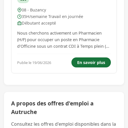
08 - Buzancy
35H/semaine Travail en journée
Débutant accepté
Nous cherchons activement un Pharmacien
(H/F) pour occuper un poste en Pharmacie
d'Officine sous un contrat CDI à Temps plein (35
h/semaine) sur BUZANCY (08240 , Grand Est -
France ** LOGE ** ). Qualifications requises
En savoir plus
Publie le 19/06/2026
Obligatoire : Diplôme d'État de Docteur en
Pharmacie En savoir plus : le re...
A propos des offres d'emploi a
Autruche
Consultez les offres d'emploi disponibles dans la