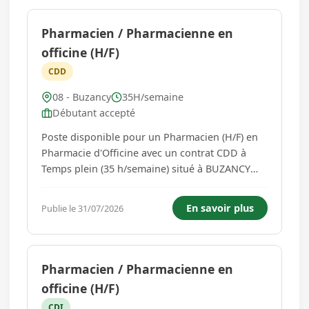
Pharmacien / Pharmacienne en
officine (H/F)
CDD
08 - Buzancy
35H/semaine
Débutant accepté
Poste disponible pour un Pharmacien (H/F) en
Pharmacie d'Officine avec un contrat CDD à
Temps plein (35 h/semaine) situé à BUZANCY
(08240 , Grand Est - France ** LOGE ** ).
Qualifications requises Obligatoire : Diplôme
En savoir plus
Publie le 31/07/2026
d'État de Docteur en Pharmacie En savoir plus :
le remplacement du titula...
Pharmacien / Pharmacienne en
officine (H/F)
CDI