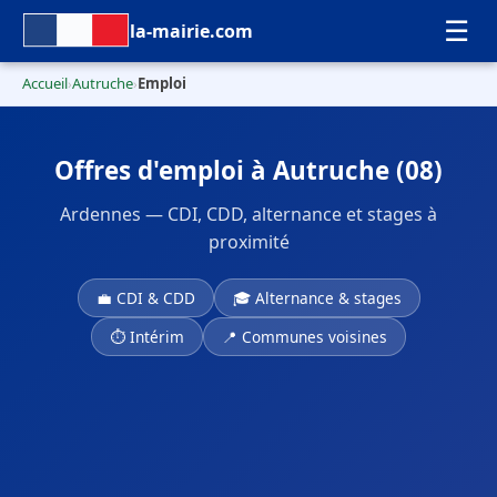
☰
la-mairie.com
Accueil
Autruche
Emploi
›
›
Offres d'emploi à Autruche (08)
Ardennes — CDI, CDD, alternance et stages à
proximité
💼 CDI & CDD
🎓 Alternance & stages
⏱ Intérim
📍 Communes voisines