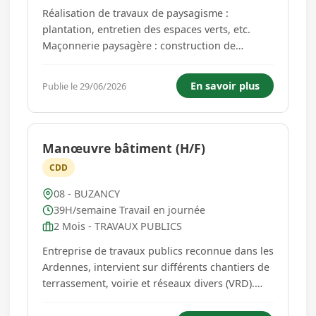
Réalisation de travaux de paysagisme :
plantation, entretien des espaces verts, etc.
Maçonnerie paysagère : construction de
murets, escaliers, bordures, etc. Pavage et
dallage : pose de pavés, dalles, et autres
En savoir plus
Publie le 29/06/2026
revêtements de sol. Pose de seuils de porte et
construction de clôtures (bois, mét...
Manœuvre bâtiment (H/F)
CDD
08 - BUZANCY
39H/semaine Travail en journée
2 Mois - TRAVAUX PUBLICS
Entreprise de travaux publics reconnue dans les
Ardennes, intervient sur différents chantiers de
terrassement, voirie et réseaux divers (VRD).
Forte de son savoir-faire et de son ancrage
local, la société réalise des projets pour des