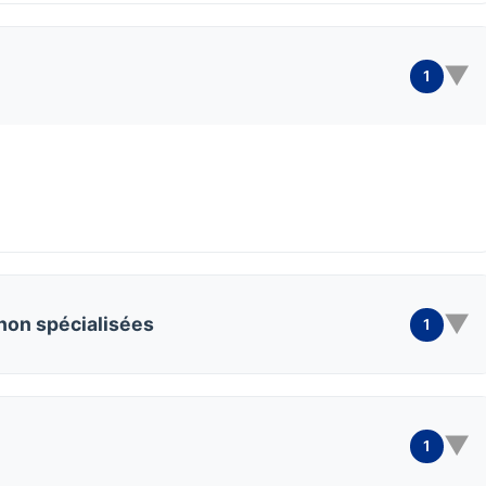
▼
1
▼
 non spécialisées
1
▼
1