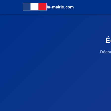
la-mairie.com
É
Décou