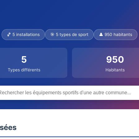
🏀 5 installations
🎯 5 types de sport
👤 950 habitants
5
950
Types différents
Habitants
nsées