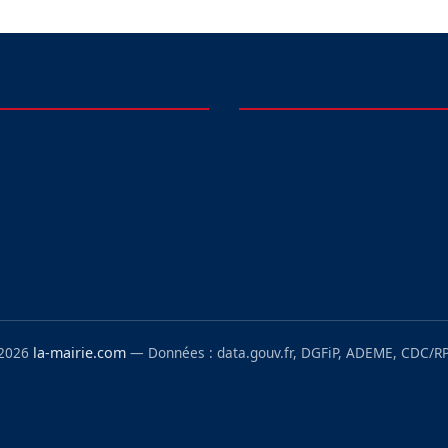
 2026
la-mairie.com
— Données : data.gouv.fr, DGFiP, ADEME, CDC/RP