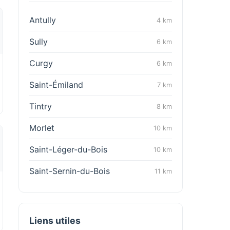
Antully
4 km
Sully
6 km
Curgy
6 km
Saint-Émiland
7 km
Tintry
8 km
Morlet
10 km
Saint-Léger-du-Bois
10 km
Saint-Sernin-du-Bois
11 km
Liens utiles