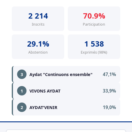
2 214
70.9%
Inscrits
Participation
29.1%
1 538
Abstention
Exprimés (98%)
47,1%
3
Aydat "Continuons ensemble"
33,9%
1
VIVONS AYDAT
19,0%
2
AYDAT'VENIR