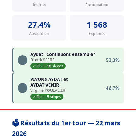
Inscrits
Participation
27.4%
1 568
Abstention
Exprimés
Aydat "Continuons ensemble"
Franck SERRE
53,3%
✓ Élu — 18 sièges
VIVONS AYDAT et
AYDAT'VENIR
46,7%
Virginie POULALIER
✓ Élu — 5 sièges
🗳️ Résultats du 1er tour — 22 mars
2026