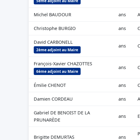
5ème adjoint au Maire
Michel BAUDOUR
ans
A
Christophe BURGIO
ans
O
David CARBONELL
ans
C
2ème adjoint au Maire
François-Xavier CHAZOTTES
ans
C
6ème adjoint au Maire
Émilie CHENOT
ans
C
Damien CORDEAU
ans
A
Gabriel DE BENOIST DE LA
ans
E
PRUNARÈDE
P
Brigitte DEMURTAS
ans