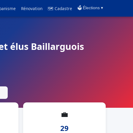
banisme
Rénovation
🗺 Cadastre
🗳️ Élections ▾
et élus Baillarguois
💼
29