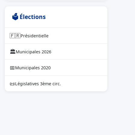
🗳 Élections
🇫🇷
Présidentielle
🏛
Municipales 2026
📅
Municipales 2020
📜
Législatives 3ème circ.