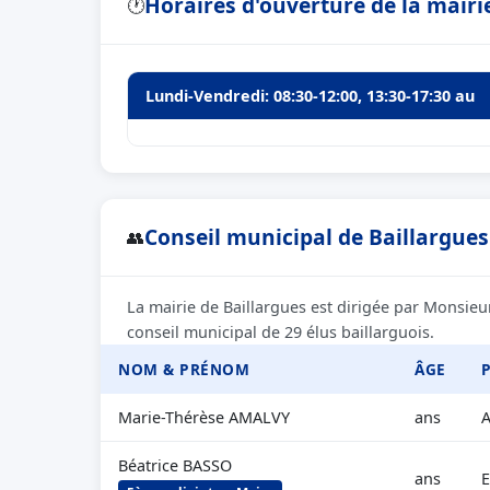
Horaires d'ouverture de la mairi
🕐
Lundi-Vendredi: 08:30-12:00, 13:30-17:30 au
Conseil municipal de Baillargues 
👥
La mairie de Baillargues est dirigée par Monsie
conseil municipal de 29 élus baillarguois.
NOM & PRÉNOM
ÂGE
Marie-Thérèse AMALVY
ans
A
Béatrice BASSO
ans
E