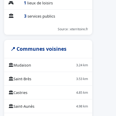
🎮
1
lieux de loisirs
🏛
3
services publics
Source : eterritoire.fr
📍 Communes voisines
🏛
Mudaison
3.24 km
🏛
Saint-Brès
3.53 km
🏛
Castries
4.85 km
🏛
Saint-Aunès
4.98 km