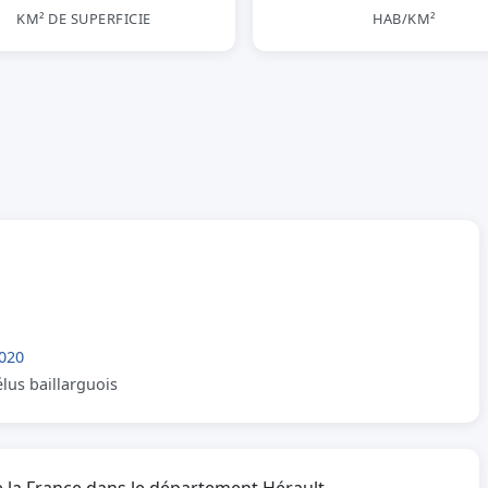
KM² DE SUPERFICIE
HAB/KM²
020
élus baillarguois