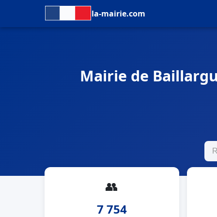
la-mairie.com
Mairie de Baillargu
👥
7 754