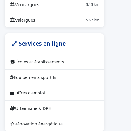
🏛
Vendargues
5.15 km
🏛
Valergues
5.67 km
🔗 Services en ligne
🎓
Écoles et établissements
⚽
Équipements sportifs
💼
Offres d'emploi
🏘
Urbanisme & DPE
🌱
Rénovation énergétique