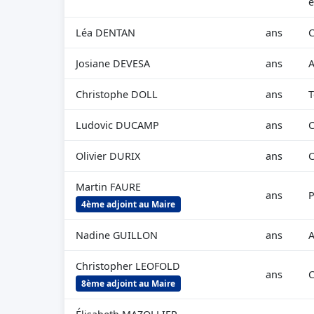
e
Léa DENTAN
ans
C
Josiane DEVESA
ans
A
Christophe DOLL
ans
T
Ludovic DUCAMP
ans
C
Olivier DURIX
ans
C
Martin FAURE
ans
P
4ème adjoint au Maire
Nadine GUILLON
ans
A
Christopher LEOFOLD
ans
C
8ème adjoint au Maire