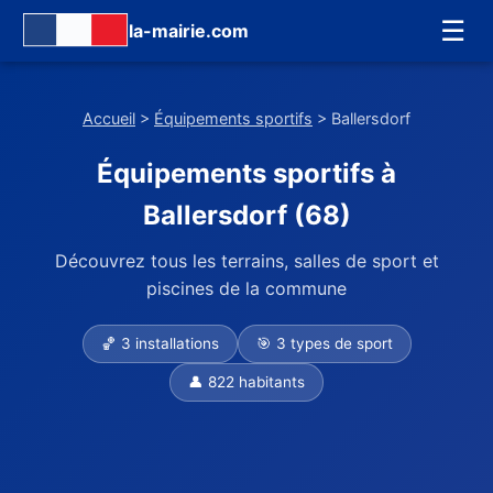
☰
la-mairie.com
Accueil
>
Équipements sportifs
> Ballersdorf
Équipements sportifs à
Ballersdorf (68)
Découvrez tous les terrains, salles de sport et
piscines de la commune
🏀 3 installations
🎯 3 types de sport
👤 822 habitants