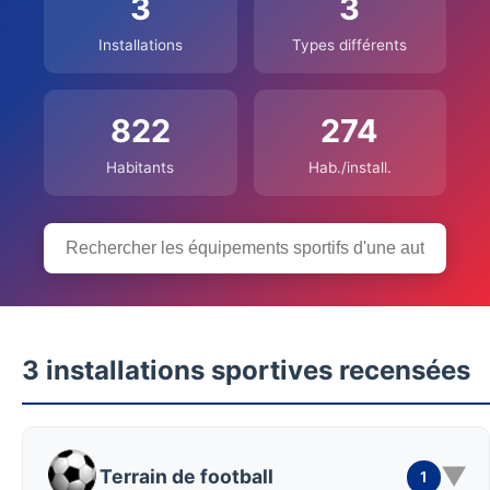
3
3
Installations
Types différents
822
274
Habitants
Hab./install.
3 installations sportives recensées
▼
Terrain de football
1