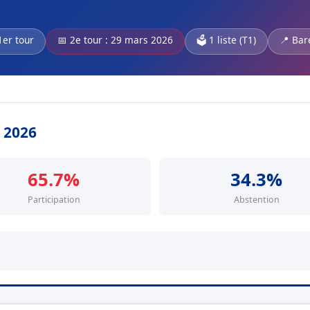
1er tour
📅 2e tour : 29 mars 2026
🗳️ 1 liste (T1)
📍 Bar
s 2026
65.7%
34.3%
Participation
Abstention