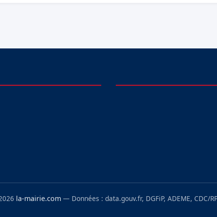
 2026
la-mairie.com
— Données : data.gouv.fr, DGFiP, ADEME, CDC/RP