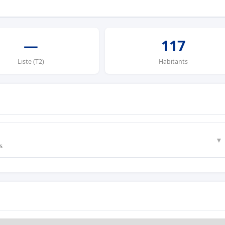
—
117
Liste (T2)
Habitants
▼
s