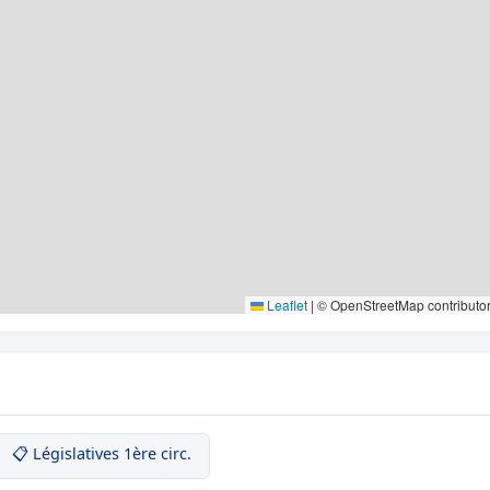
Leaflet
|
© OpenStreetMap contributo
📋 Législatives 1ère circ.