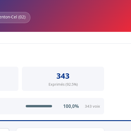
enton-Cel (02)
343
Exprimés (92.5%)
100,0%
343 voix