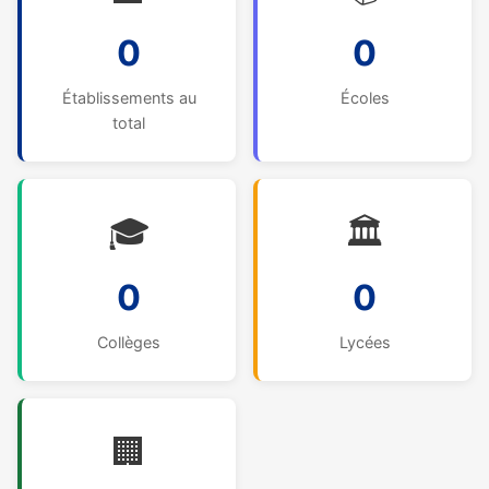
0
0
Établissements au
Écoles
total
🎓
🏛️
0
0
Collèges
Lycées
🏢