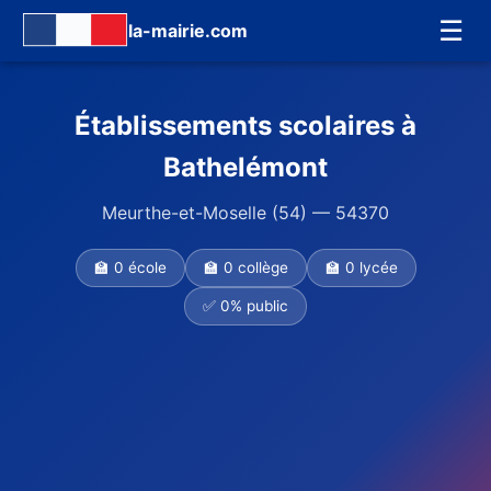
☰
la-mairie.com
Établissements scolaires à
Bathelémont
Meurthe-et-Moselle (54) — 54370
🏫 0 école
🏫 0 collège
🏫 0 lycée
✅ 0% public