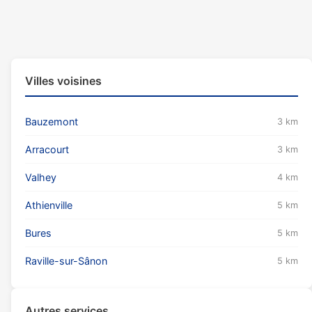
Villes voisines
Bauzemont
3 km
Arracourt
3 km
Valhey
4 km
Athienville
5 km
Bures
5 km
Raville-sur-Sânon
5 km
Autres services