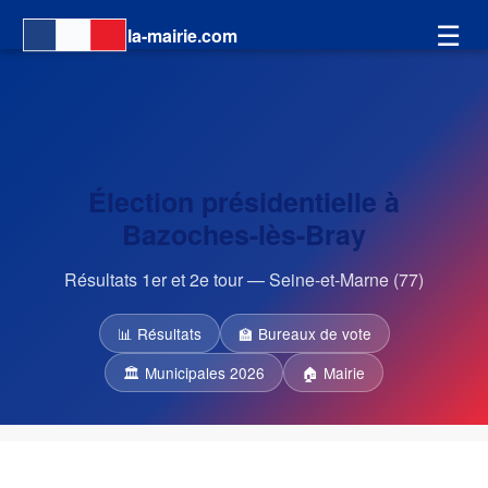
☰
la-mairie.com
Élection présidentielle à
Bazoches-lès-Bray
Résultats 1er et 2e tour — Seine-et-Marne (77)
📊 Résultats
🏫 Bureaux de vote
🏛 Municipales 2026
🏠 Mairie