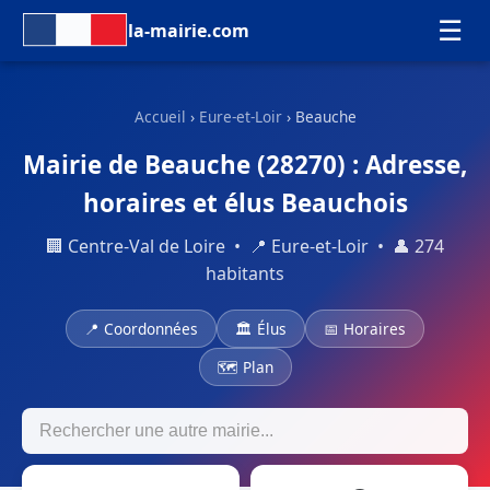
☰
la-mairie.com
Accueil
›
Eure-et-Loir
› Beauche
Mairie de Beauche (28270) : Adresse,
horaires et élus Beauchois
🏢 Centre-Val de Loire • 📍 Eure-et-Loir • 👤 274
habitants
📍 Coordonnées
🏛 Élus
📅 Horaires
🗺 Plan