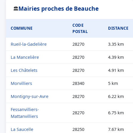
Mairies proches de Beauche
🏛
CODE
COMMUNE
DISTANCE
POSTAL
Rueil-la-Gadelière
28270
3.35 km
La Mancelière
28270
4.39 km
Les Châtelets
28270
4.91 km
Morvilliers
28340
5 km
Montigny-sur-Avre
28270
6.22 km
Fessanvilliers-
28270
6.75 km
Mattanvilliers
La Saucelle
28250
7.67 km