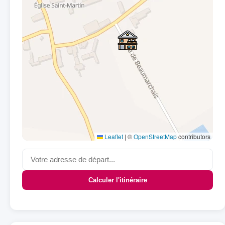
Leaflet
|
©
OpenStreetMap
contributors
Calculer l'itinéraire