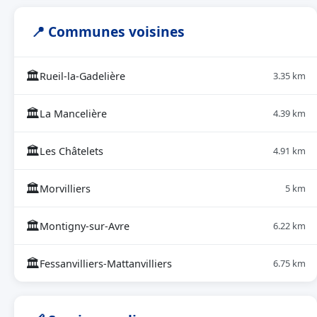
📍 Communes voisines
🏛
Rueil-la-Gadelière
3.35 km
🏛
La Mancelière
4.39 km
🏛
Les Châtelets
4.91 km
🏛
Morvilliers
5 km
🏛
Montigny-sur-Avre
6.22 km
🏛
Fessanvilliers-Mattanvilliers
6.75 km