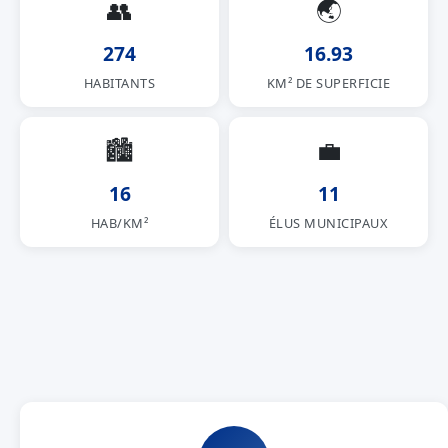
👥
🌏
274
16.93
HABITANTS
KM² DE SUPERFICIE
🏙
💼
16
11
HAB/KM²
ÉLUS MUNICIPAUX