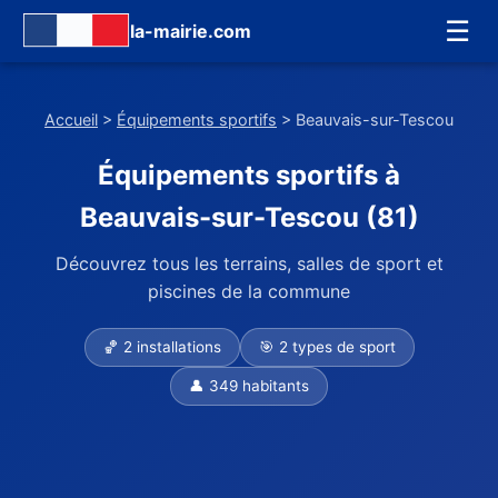
☰
la-mairie.com
Accueil
>
Équipements sportifs
> Beauvais-sur-Tescou
Équipements sportifs à
Beauvais-sur-Tescou (81)
Découvrez tous les terrains, salles de sport et
piscines de la commune
🏀 2 installations
🎯 2 types de sport
👤 349 habitants