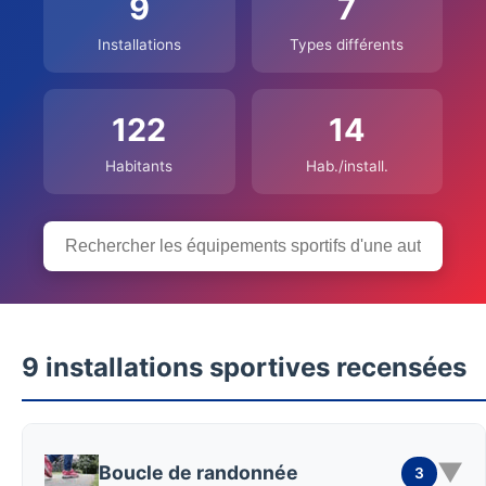
9
7
Installations
Types différents
122
14
Habitants
Hab./install.
9 installations sportives recensées
▼
Boucle de randonnée
3