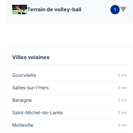
▼
Terrain de volley-ball
1
Villes voisines
Gourvieille
2 km
Salles-sur-l'Hers
3 km
Baraigne
3 km
Saint-Michel-de-Lanès
5 km
Molleville
5 km