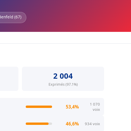
Benfeld (67)
2 004
Exprimés (97.1%)
1 070
53,4%
voix
46,6%
934 voix