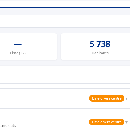
—
5 738
Liste (T2)
Habitants
▼
Liste divers centre
▼
Liste divers centre
 candidats