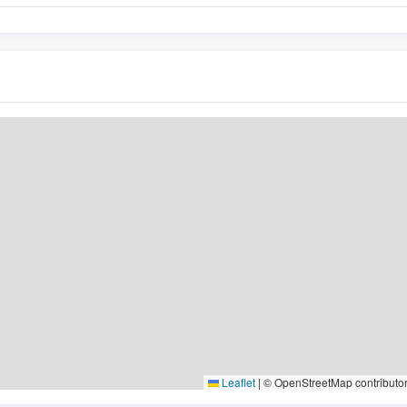
Leaflet
|
© OpenStreetMap contributo