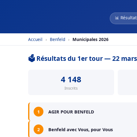
📊 Résultat
Accueil
›
Benfeld
›
Municipales 2026
🗳️ Résultats du 1er tour — 22 mar
4 148
Inscrits
1
AGIR POUR BENFELD
2
Benfeld avec Vous, pour Vous