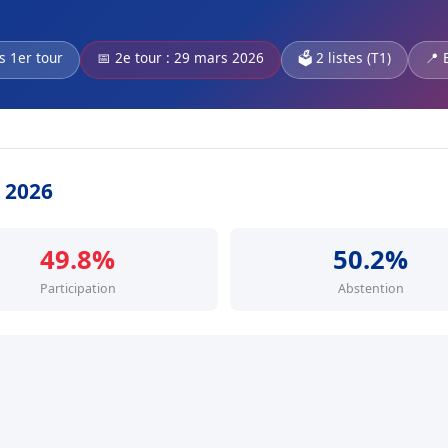
s 1er tour
📅 2e tour : 29 mars 2026
🗳️ 2 listes (T1)
📍 
s 2026
49.8%
50.2%
Participation
Abstention