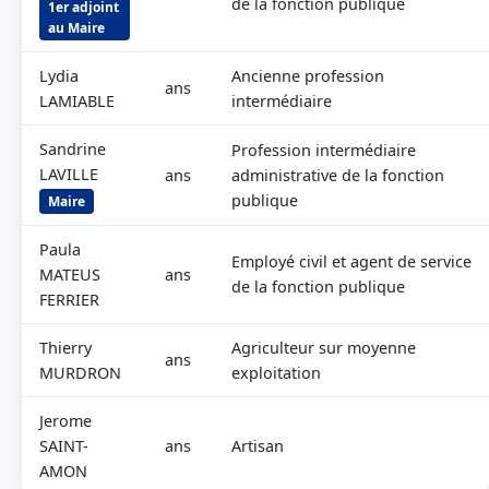
de la fonction publique
1er adjoint
au Maire
Lydia
Ancienne profession
ans
LAMIABLE
intermédiaire
Sandrine
Profession intermédiaire
LAVILLE
ans
administrative de la fonction
publique
Maire
Paula
Employé civil et agent de service
MATEUS
ans
de la fonction publique
FERRIER
Thierry
Agriculteur sur moyenne
ans
MURDRON
exploitation
Jerome
SAINT-
ans
Artisan
AMON