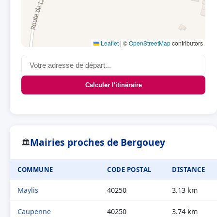
Leaflet
|
©
OpenStreetMap
contributors
Calculer l'itinéraire
Mairies proches de Bergouey
🏛
COMMUNE
CODE POSTAL
DISTANCE
Maylis
40250
3.13 km
Caupenne
40250
3.74 km