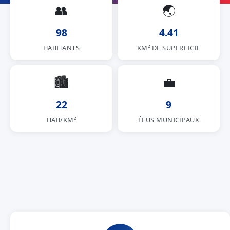
👥
🌏
98
4.41
HABITANTS
KM² DE SUPERFICIE
🏙
💼
22
9
HAB/KM²
ÉLUS MUNICIPAUX