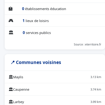
🏫
0
établissements éducation
🎮
1
lieux de loisirs
🏛
0
services publics
Source : eterritoire.fr
📍 Communes voisines
🏛
Maylis
3.13 km
🏛
Caupenne
3.74 km
🏛
Larbey
3.99 km