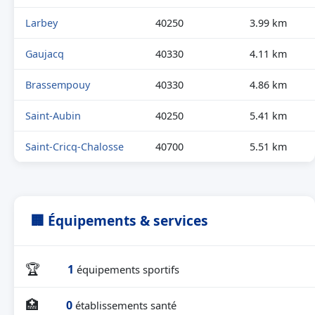
Larbey
40250
3.99 km
Gaujacq
40330
4.11 km
Brassempouy
40330
4.86 km
Saint-Aubin
40250
5.41 km
Saint-Cricq-Chalosse
40700
5.51 km
🏢 Équipements & services
🏆
1
équipements sportifs
🏥
0
établissements santé