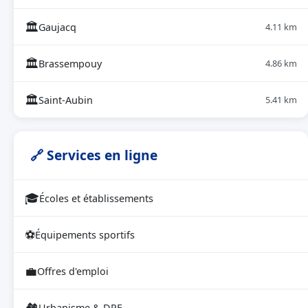
🏛
Gaujacq
4.11 km
🏛
Brassempouy
4.86 km
🏛
Saint-Aubin
5.41 km
🔗 Services en ligne
🎓
Écoles et établissements
⚽
Équipements sportifs
💼
Offres d'emploi
🏘
Urbanisme & DPE