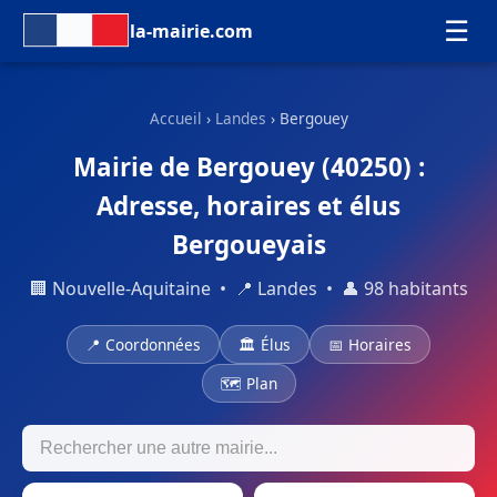
☰
la-mairie.com
Accueil
›
Landes
› Bergouey
Mairie de Bergouey (40250) :
Adresse, horaires et élus
Bergoueyais
🏢 Nouvelle-Aquitaine • 📍 Landes • 👤 98 habitants
📍 Coordonnées
🏛 Élus
📅 Horaires
🗺 Plan