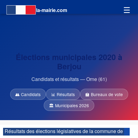
☰
la-mairie.com
Élections municipales 2020 à
Berjou
Candidats et résultats — Orne (61)
👥 Candidats
📊 Résultats
🏫 Bureaux de vote
🏛 Municipales 2026
Résultats des élections législatives de la commune de
Berjou :
| 3ème circonscription