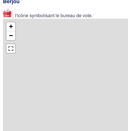
Berjou
: l'icône symbolisant le bureau de vote.
+
−