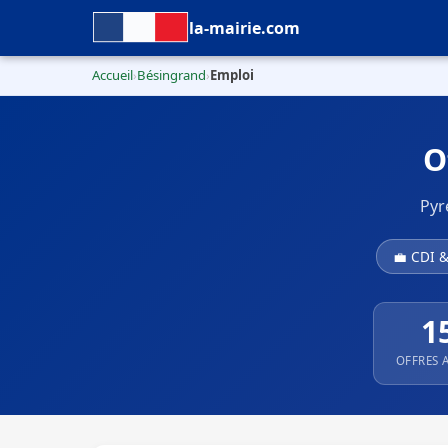
la-mairie.com
Accueil
Bésingrand
Emploi
›
›
O
Pyr
💼 CDI 
1
OFFRES 