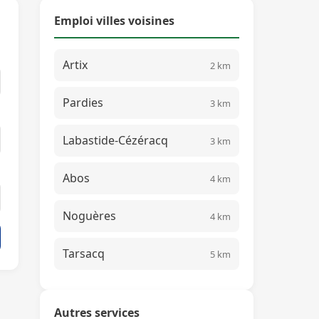
Emploi villes voisines
Artix
2 km
Pardies
3 km
Labastide-Cézéracq
3 km
Abos
4 km
Noguères
4 km
Tarsacq
5 km
Autres services