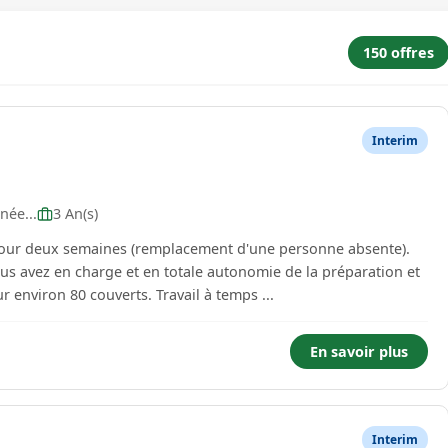
150 offres
Interim
née...
3 An(s)
t pour deux semaines (remplacement d'une personne absente).
 avez en charge et en totale autonomie de la préparation et
la réalisation des repas du midi et du soir pour environ 80 couverts. Travail à temps ...
En savoir plus
Interim