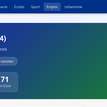
airie
Écoles
Sport
Emploi
Urbanisme
4)
mité
voisines
71
INTÉRIM