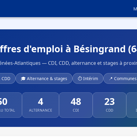
M
ffres d'emploi à Bésingrand (6
énées-Atlantiques — CDI, CDD, alternance et stages à proxi
& CDD
🎓 Alternance & stages
⏱ Intérim
📍 Communes 
50
4
48
23
AU TOTAL
ALTERNANCE
CDI
CDD