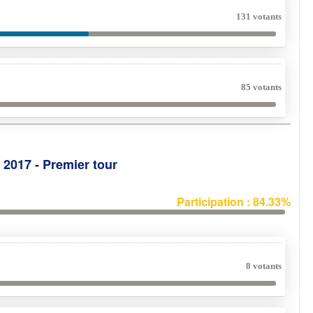
131 votants
85 votants
e 2017 - Premier tour
Participation : 84.33%
8 votants