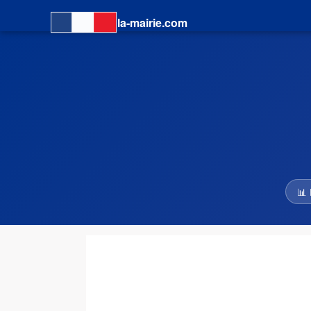
la-mairie.com
📊 