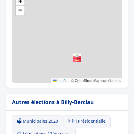
+
−
Leaflet
|
© OpenStreetMap contributors
Autres élections à Billy-Berclau
🗳️ Municipales 2020
🇫🇷 Présidentielle
📋 Législatives 12ème circ.