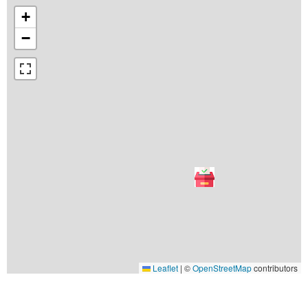
+
−
Leaflet
|
©
OpenStreetMap
contributors