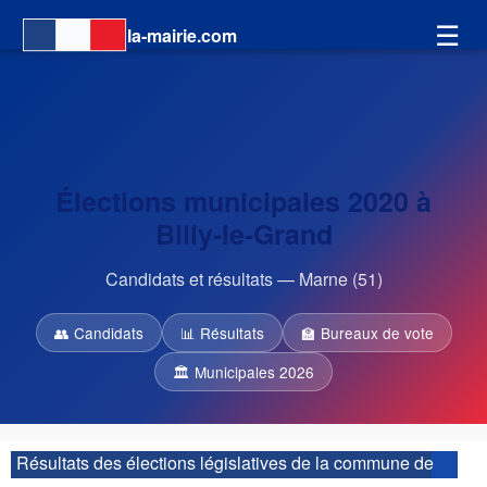
☰
la-mairie.com
Élections municipales 2020 à
Billy-le-Grand
Candidats et résultats — Marne (51)
👥 Candidats
📊 Résultats
🏫 Bureaux de vote
🏛 Municipales 2026
Résultats des élections législatives de la commune de
Billy-le-Grand :
| 4ème circonscription