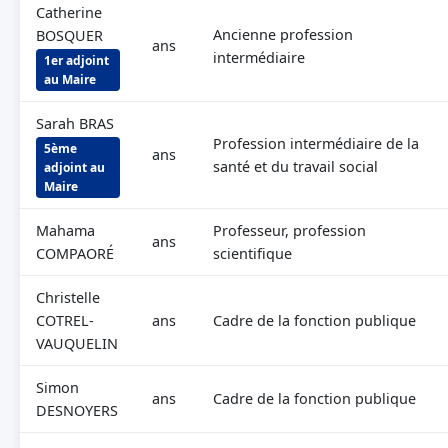
Catherine
Ancienne profession
BOSQUER
ans
intermédiaire
1er adjoint
au Maire
Sarah BRAS
Profession intermédiaire de la
5ème
ans
santé et du travail social
adjoint au
Maire
Mahama
Professeur, profession
ans
COMPAORÉ
scientifique
Christelle
COTREL-
ans
Cadre de la fonction publique
VAUQUELIN
Simon
ans
Cadre de la fonction publique
DESNOYERS