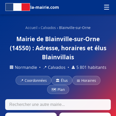
☰
la-mairie.com
Accueil
›
Calvados
› Blainville-sur-Orne
Mairie de Blainville-sur-Orne
(14550) : Adresse, horaires et élus
Blainvillais
🏢 Normandie • 📍 Calvados • 👤 5 801 habitants
📍 Coordonnées
🏛 Élus
📅 Horaires
🗺 Plan