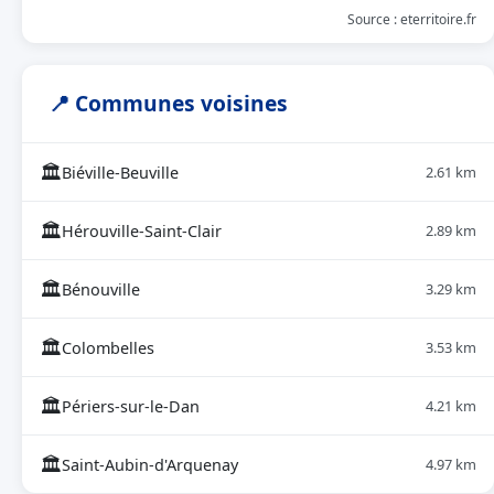
Source : eterritoire.fr
📍 Communes voisines
🏛
Biéville-Beuville
2.61 km
🏛
Hérouville-Saint-Clair
2.89 km
🏛
Bénouville
3.29 km
🏛
Colombelles
3.53 km
🏛
Périers-sur-le-Dan
4.21 km
🏛
Saint-Aubin-d'Arquenay
4.97 km