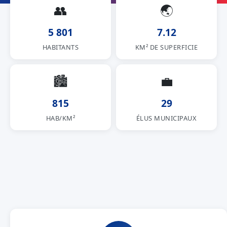
👥
🌏
5 801
7.12
HABITANTS
KM² DE SUPERFICIE
🏙
💼
815
29
HAB/KM²
ÉLUS MUNICIPAUX