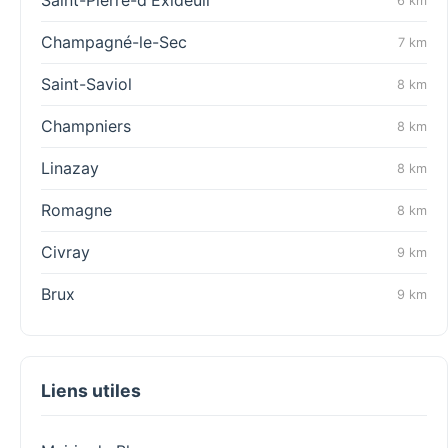
Saint-Pierre-d'Exideuil
6 km
Champagné-le-Sec
7 km
Saint-Saviol
8 km
Champniers
8 km
Linazay
8 km
Romagne
8 km
Civray
9 km
Brux
9 km
Liens utiles