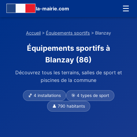
☰
la-mairie.com
Accueil
>
Équipements sportifs
> Blanzay
Équipements sportifs à
Blanzay (86)
Découvrez tous les terrains, salles de sport et
piscines de la commune
🏀 4 installations
🎯 4 types de sport
👤 790 habitants