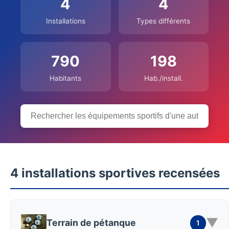
4
4
Installations
Types différents
790
198
Habitants
Hab./install.
4 installations sportives recensées
▼
Terrain de pétanque
1