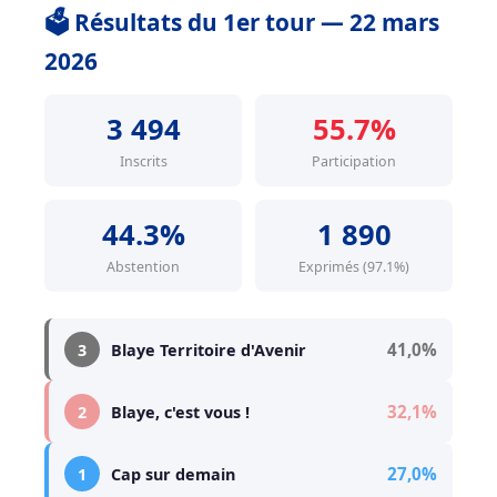
🗳️ Résultats du 1er tour — 22 mars
2026
3 494
55.7%
Inscrits
Participation
44.3%
1 890
Abstention
Exprimés (97.1%)
41,0%
3
Blaye Territoire d'Avenir
32,1%
2
Blaye, c'est vous !
27,0%
1
Cap sur demain