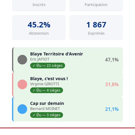
Inscrits
Participation
45.2%
1 867
Abstention
Exprimés
Blaye Territoire d'Avenir
Eric JAPIOT
47,1%
✓ Élu — 22 sièges
Blaye, c'est vous !
Virginie GIROTTI
31,8%
✓ Élu — 4 sièges
Cap sur demain
Bernard MOINET
21,1%
✓ Élu — 3 sièges