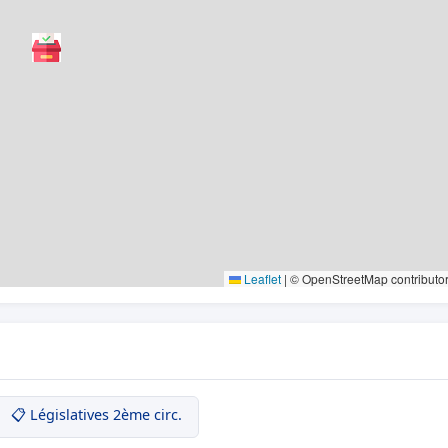
Leaflet
|
© OpenStreetMap contributo
📋 Législatives 2ème circ.