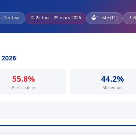
ts 1er tour
📅 2e tour : 29 mars 2026
🗳️ 1 liste (T1)
📍 B
s 2026
55.8%
44.2%
Participation
Abstention