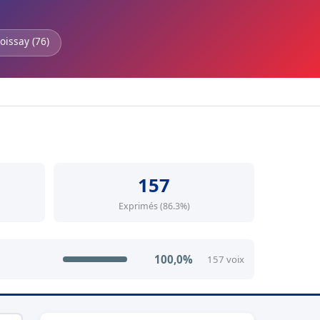
oissay (76)
157
Exprimés (86.3%)
100,0%
157 voix