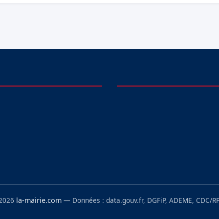
 2026
la-mairie.com
— Données : data.gouv.fr, DGFiP, ADEME, CDC/RP