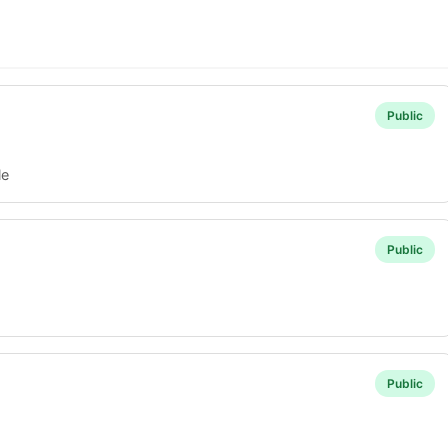
Public
le
Public
Public