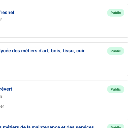
fresnel
Public
UE
cée des métiers d'art, bois, tissu, cuir
Public
révert
Public
UE
er
es métiers de la maintenance et des services
Public