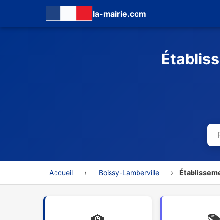
la-mairie.com
Établis
Accueil
›
Boissy-Lamberville
›
Établisseme