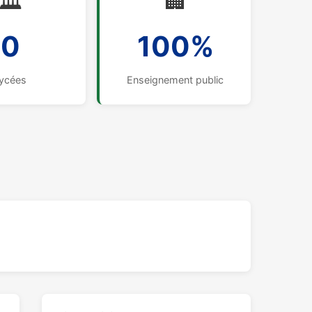
🏛️
🏢
0
100%
ycées
Enseignement public