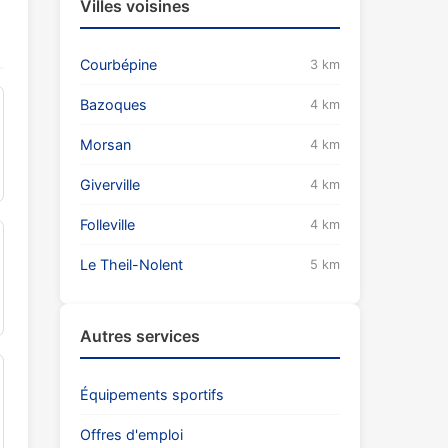
Villes voisines
Courbépine
3 km
Bazoques
4 km
Morsan
4 km
Giverville
4 km
Folleville
4 km
Le Theil-Nolent
5 km
Autres services
Équipements sportifs
Offres d'emploi