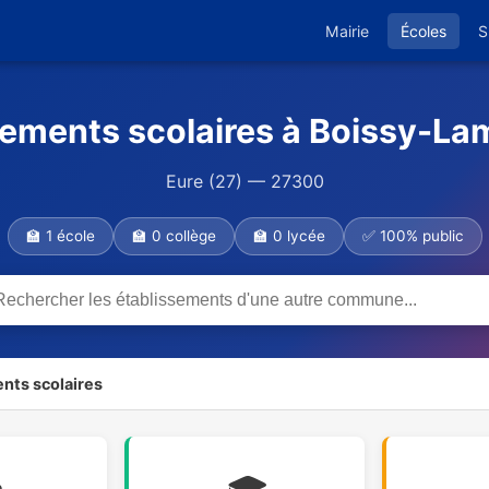
Mairie
Écoles
S
sements scolaires à Boissy-Lam
Eure (27) — 27300
🏫 1 école
🏫 0 collège
🏫 0 lycée
✅ 100% public
nts scolaires