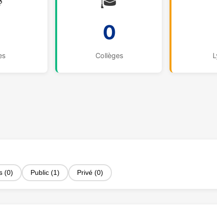

🎓
0
es
Collèges
L
s (0)
Public (1)
Privé (0)