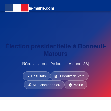
☰
la-mairie.com
Élection présidentielle à Bonneuil-
Matours
Résultats 1er et 2e tour — Vienne (86)
📊 Résultats
🏫 Bureaux de vote
🏛 Municipales 2026
🏠 Mairie