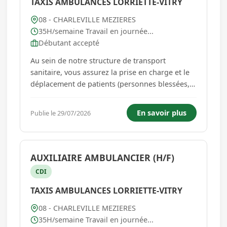
TAXIS AMBULANCES LORRIETTE-VITRY
08 - CHARLEVILLE MEZIERES
35H/semaine Travail en journée...
Débutant accepté
Au sein de notre structure de transport
sanitaire, vous assurez la prise en charge et le
déplacement de patients (personnes blessées,
malades ou en situation de perte d'autonomie)
vers les établissements de soins. Vous
En savoir plus
Publie le 29/07/2026
intervenez en complémentarité des équipes
médicales pour garantir un trans...
AUXILIAIRE AMBULANCIER (H/F)
CDI
TAXIS AMBULANCES LORRIETTE-VITRY
08 - CHARLEVILLE MEZIERES
35H/semaine Travail en journée...