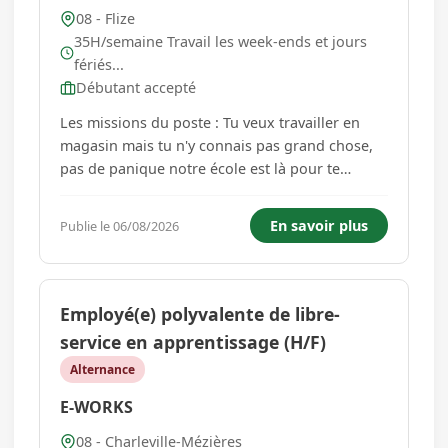
08 - Flize
35H/semaine Travail les week-ends et jours
fériés...
Débutant accepté
Les missions du poste : Tu veux travailler en
magasin mais tu n'y connais pas grand chose,
pas de panique notre école est là pour te
former. Avec notre magasin partenaire on
propose un parcours en alternance pour
En savoir plus
Publie le 06/08/2026
découvrir le métier d'employé libre service (f/h).
Laisse moi t'en dire davanta...
Employé(e) polyvalente de libre-
service en apprentissage (H/F)
Alternance
E-WORKS
08 - Charleville-Mézières