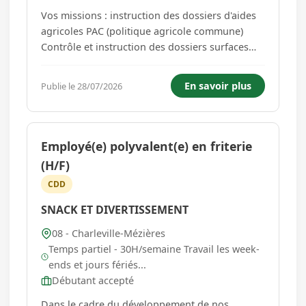
Vos missions : instruction des dossiers d'aides
agricoles PAC (politique agricole commune)
Contrôle et instruction des dossiers surfaces
des exploitants agricoles, travail sur registre
parcellaire graphique Appui ponctuel sur les
En savoir plus
Publie le 28/07/2026
différentes thématiques gérées au sein du
service, en tant que d...
Employé(e) polyvalent(e) en friterie
(H/F)
CDD
SNACK ET DIVERTISSEMENT
08 - Charleville-Mézières
Temps partiel - 30H/semaine Travail les week-
ends et jours fériés...
Débutant accepté
Dans le cadre du développement de nos