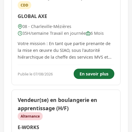
CDD
GLOBAL AXE
08 - Charleville-Mézières
35H/semaine Travail en journée
6 Mois
Votre mission : En tant que partie prenante de
la mise en œuvre du SIAO, sous l'autorité
hiérarchique de la cheffe des services MVS et
hébergement logement, vous exercerez la
mission de Référent Jeune en Rupture au sein
En savoir plus
Publie le 07/08/2026
de la Maison veille sociale. Les attributions sont
les suivantes : - Cont...
Vendeur(se) en boulangerie en
apprentissage (H/F)
Alternance
E-WORKS