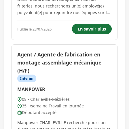
friteries, nous recherchons un(e) employé(e)
polyvalent(e) pour rejoindre nos équipes sur les
sites de Charleville-Mézières et Renwez. Si vous
aimez le contact client, le travail en équipe et
En savoir plus
Publie le 28/07/2026
les environnements dynamiques, ce poste est
fait pour vous ! Vo...
Agent / Agente de fabrication en
montage-assemblage mécanique
(H/F)
Interim
MANPOWER
08 - Charleville-Mézières
35H/semaine Travail en journée
Débutant accepté
Manpower CHARLEVILLE recherche pour son