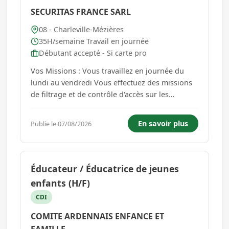
SECURITAS FRANCE SARL
08 - Charleville-Mézières
35H/semaine Travail en journée
Débutant accepté - Si carte pro
Vos Missions : Vous travaillez en journée du
lundi au vendredi Vous effectuez des missions
de filtrage et de contrôle d'accès sur les
visiteurs Vous faites des rapports d'anomalie et
de préventions des risques. Vous travaillez seul,
En savoir plus
Publie le 07/08/2026
vous suivrez une formation sur site avant votre
première vacat...
Éducateur / Éducatrice de jeunes
enfants (H/F)
CDI
COMITE ARDENNAIS ENFANCE ET