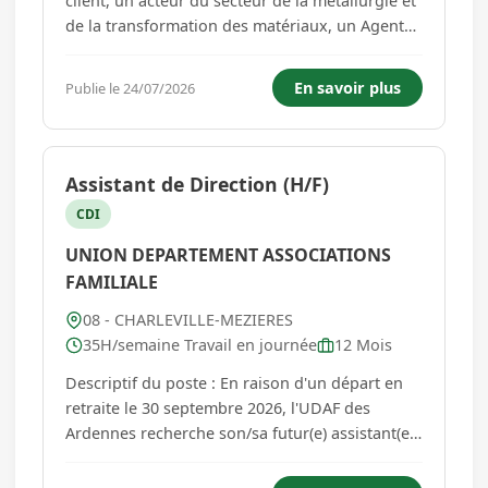
client, un acteur du secteur de la métallurgie et
de la transformation des matériaux, un Agent
de fabrication (H/F). Au sein de l'atelier de
production, vous participez à la fabrication de
En savoir plus
Publie le 24/07/2026
pièces métalliques et veillez au bon
déroulement des opérations ...
Assistant de Direction (H/F)
CDI
UNION DEPARTEMENT ASSOCIATIONS
FAMILIALE
08 - CHARLEVILLE-MEZIERES
35H/semaine Travail en journée
12 Mois
Descriptif du poste : En raison d'un départ en
retraite le 30 septembre 2026, l'UDAF des
Ardennes recherche son/sa futur(e) assistant(e)
de direction. Sous l'autorité de la Directrice
générale, vous assurerez le secrétariat de la