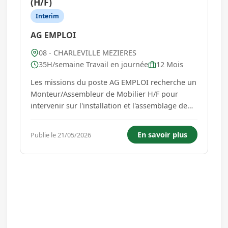
(H/F)
Interim
AG EMPLOI
08 - CHARLEVILLE MEZIERES
35H/semaine Travail en journée
12 Mois
Les missions du poste AG EMPLOI recherche un
Monteur/Assembleur de Mobilier H/F pour
intervenir sur l'installation et l'assemblage de
meubles destinés à des clients professionnels
et particuliers. Sur le terrain, vous intervenez
En savoir plus
Publie le 21/05/2026
seul ou en binôme selon les projets. Vous
manipulez des pièces...