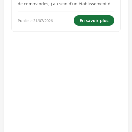
de commandes, ) au sein d'un établissement de
restauration selon la charte qualité de
l'établissement et les règles d'hygiène et de
En savoir plus
Publie le 31/07/2026
sécurité alimentaires. Accueillir et conseiller les
clients avec...