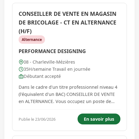
CONSEILLER DE VENTE EN MAGASIN
DE BRICOLAGE - CT EN ALTERNANCE
(H/F)
Alternance
PERFORMANCE DESIGNING
08 - Charleville-Mézières
35H/semaine Travail en journée
Débutant accepté
Dans le cadre d'un titre professionnel niveau 4
(l'équivalent d'un BAC) CONSEILLER DE VENTE
en ALTERNANCE. Vous occupez un poste de
conseiller de vente dans un magasin de
distribution d'articles de sport. Vos missions :
En savoir plus
Publie le 23/06/2026
Accueillir et orienter les clients Mettre en valeur
les produits du magasin a...