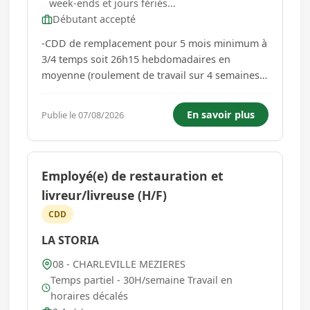
week-ends et jours fériés...
Débutant accepté
-CDD de remplacement pour 5 mois minimum à
3/4 temps soit 26h15 hebdomadaires en
moyenne (roulement de travail sur 4 semaines)
dans un établissement accueillant des adultes
handicapés. Prise de poste : septembre 2026 -
En savoir plus
Publie le 07/08/2026
Vous êtes chargé(e) d'aider des personnes
adultes handicapées pour les repa...
Employé(e) de restauration et
livreur/livreuse (H/F)
CDD
LA STORIA
08 - CHARLEVILLE MEZIERES
Temps partiel - 30H/semaine Travail en
horaires décalés