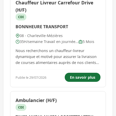
Chauffeur Livreur Carrefour Drive
(H/F)
CDI
BONNHEURE TRANSPORT
08 - Charleville-Mézières
35H/semaine Travail en journée...
5 Mois
Nous recherchons un chauffeur-livreur
dynamique et motivé pour assurer la livraison
de courses alimentaires auprès de nos clients
particuliers et professionnels. Vous serez
responsable du chargement, du transport et de
En savoir plus
Publie le 29/07/2026
la livraison des commandes dans le respect des
délais, des consignes de sécur...
Ambulancier (H/F)
CDI