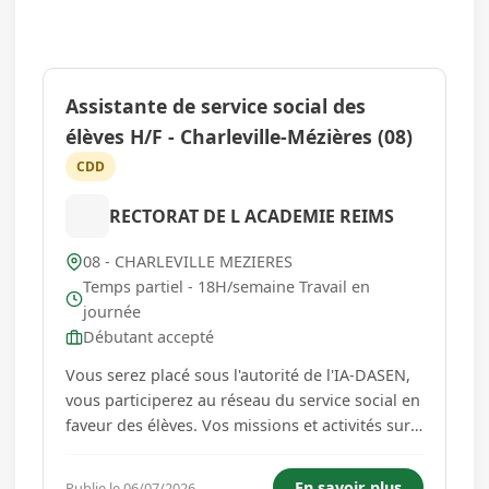
Assistante de service social des
élèves H/F - Charleville-Mézières (08)
CDD
RECTORAT DE L ACADEMIE REIMS
08 - CHARLEVILLE MEZIERES
Temps partiel - 18H/semaine Travail en
journée
Débutant accepté
Vous serez placé sous l'autorité de l'IA-DASEN,
vous participerez au réseau du service social en
faveur des élèves. Vos missions et activités sur
ce poste : -Prévention de l'échec scolaire, de
l'absentéisme et du décrochage -Protection de
En savoir plus
Publie le 06/07/2026