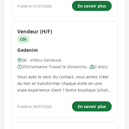
opérations de montage, couture et finition.
En savoir plus
Publie le 31/07/2026
Vous contrôlerez votre produit fini. Vous
apprendrez tout au long d...
Vendeur (H/F)
CDI
Gedenim
08 - Villers-Semeuse
35H/semaine Travail le dimanche...
2 An(s)
Vous avez le sens du contact, vous aimez créer
du lien et transformer chaque visite en une
vraie expérience client ? Notre boutique Schott,
marque iconique du cuir et du style américain,
recherche un(e) vendeur(se) passionné(e) par la
En savoir plus
Publie le 30/07/2026
vente et expert(e) dans l'art de poser les bonnes
questions p...