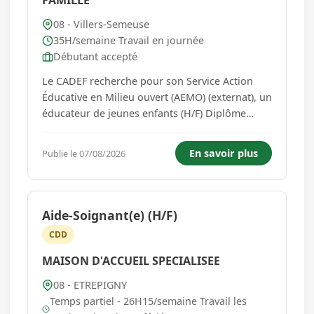
FAMILLE
08 - Villers-Semeuse
35H/semaine Travail en journée
Débutant accepté
Le CADEF recherche pour son Service Action
Éducative en Milieu ouvert (AEMO) (externat), un
éducateur de jeunes enfants (H/F) Diplôme
obligatoire. Poste à temps plein en CDI Poste à
pourvoir immédiatement Poste basé sur Villers
En savoir plus
Publie le 07/08/2026
Semeuse, permis de conduire obligatoire
Salaire brut de base (ho...
Aide-Soignant(e) (H/F)
CDD
MAISON D'ACCUEIL SPECIALISEE
08 - ETREPIGNY
Temps partiel - 26H15/semaine Travail les