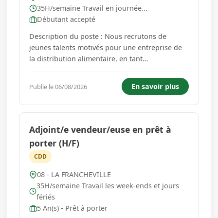
35H/semaine Travail en journée...
Débutant accepté
Description du poste : Nous recrutons de
jeunes talents motivés pour une entreprise de
la distribution alimentaire, en tant
qu'Employé(e) de Libre-Service. Vous suivrez un
titre professionnel sur une durée de 12 mois,
En savoir plus
Publie le 06/08/2026
alternant travail en entreprise et formation à
distance. Missions principal...
Adjoint/e vendeur/euse en prêt à
porter (H/F)
CDD
08 - LA FRANCHEVILLE
35H/semaine Travail les week-ends et jours
fériés
5 An(s) - Prêt à porter