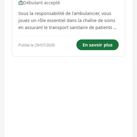
Débutant accepté
Sous la responsabilité de l'ambulancier, vous
jouez un rôle essentiel dans la chaîne de soins
en assurant le transport sanitaire de patients à
bord d'un véhicule sanitaire léger (VSL) ou
d'une ambulance. Votre mission est de garantir
En savoir plus
Publie le 29/07/2026
la sécurité, le confort et le bien-être des
patients tou...