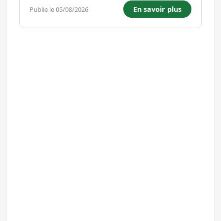
des solutions adaptées. - Garantir la satisfaction
En savoir plus
Publie le 05/08/2026
des clients. - Contribuer au succès du magasin.
- Assurer l'...