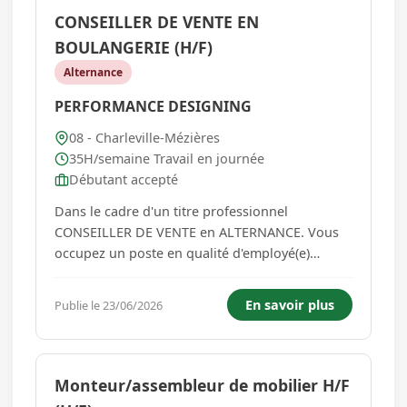
CONSEILLER DE VENTE EN
BOULANGERIE (H/F)
Alternance
PERFORMANCE DESIGNING
08 - Charleville-Mézières
35H/semaine Travail en journée
Débutant accepté
Dans le cadre d'un titre professionnel
CONSEILLER DE VENTE en ALTERNANCE. Vous
occupez un poste en qualité d'employé(e)
commerciale dans un magasin de distribution.
Vos missions : Accueillir et orienter les clients
En savoir plus
Publie le 23/06/2026
Mettre en valeur les produits du magasin afin
d'atteindre les objectifs de vente....
Monteur/assembleur de mobilier H/F