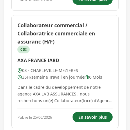
l'enfance et des mineurs en danger -
Contribution...
Collaborateur commercial /
Collaboratrice commerciale en
assuranc (H/F)
CDI
AXA FRANCE IARD
08 - CHARLEVILLE-MEZIERES
35H/semaine Travail en journée
6 Mois
Dans le cadre du developpement de notre
agence AXA LVB ASSURANCES , nous
recherchons un(e) Collaborateur(trice) d'Agence
pour rejoindre notre equipe de 10 personnes.
Vos missions : - Accueillir et conseiller les
En savoir plus
Publie le 25/06/2026
clients en agence, par téléphone et par mail. -
Identifier leurs besoins et proposer...