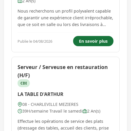
2 An(s)
Nous recherchons un profil polyvalent capable
de garantir une expérience client irréprochable,
que ce soit en salle ou lors des livraisons à
domicile Sous la responsabilité du responsable
d'établissement, vous assurerez une double
En savoir plus
Publie le 04/08/2026
mission : - Service en salle et accueil : Accueillir
les client...
Serveur / Serveuse en restauration
(H/F)
CDI
LA TABLE D'ARTHUR
08 - CHARLEVILLE MEZIERES
39H/semaine Travail le samedi
2 An(s)
Effectue les opérations de service des plats
(dressage des tables, accueil des clients, prise