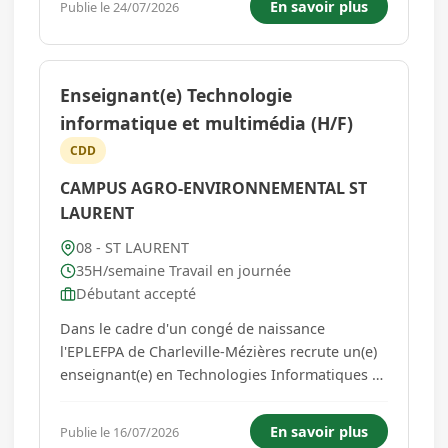
En savoir plus
Publie le 24/07/2026
Direction générale et serez un maillon essentiel
du bon foncti...
Enseignant(e) Technologie
informatique et multimédia (H/F)
CDD
CAMPUS AGRO-ENVIRONNEMENTAL ST
LAURENT
08 - ST LAURENT
35H/semaine Travail en journée
Débutant accepté
Dans le cadre d'un congé de naissance
l'EPLEFPA de Charleville-Mézières recrute un(e)
enseignant(e) en Technologies Informatiques et
Multimédia (TIM) afin d'assurer la continuité
pédagogique auprès des élèves. Le/la
En savoir plus
Publie le 16/07/2026
professeur(e) TIM intervient au sein de l'équipe