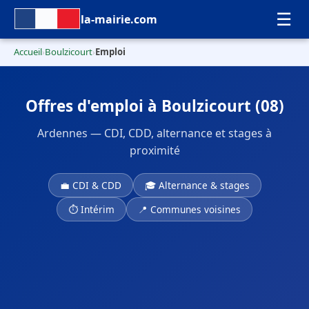
☰
la-mairie.com
Accueil
Boulzicourt
Emploi
›
›
Offres d'emploi à Boulzicourt (08)
Ardennes — CDI, CDD, alternance et stages à
proximité
💼 CDI & CDD
🎓 Alternance & stages
⏱ Intérim
📍 Communes voisines