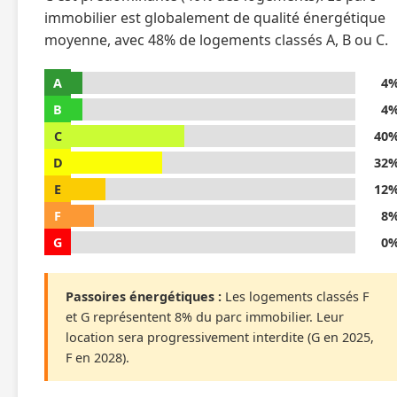
immobilier est globalement de qualité énergétique
moyenne, avec 48% de logements classés A, B ou C.
A
4
B
4
C
40
D
32
E
12
F
8
G
0
Passoires énergétiques :
Les logements classés F
et G représentent 8% du parc immobilier. Leur
location sera progressivement interdite (G en 2025,
F en 2028).